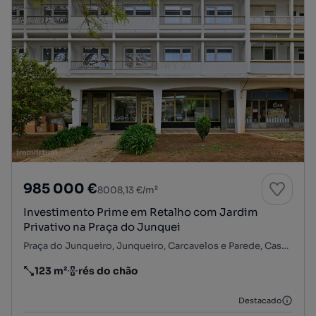
985 000 €
8008,13 €/m²
Investimento Prime em Retalho com Jardim
Privativo na Praça do Junquei
Praça do Junqueiro, Junqueiro, Carcavelos e Parede, Cascais, Lisboa
123 m²
rés do chão
Preço por metro quadrado
Andar
Destacado