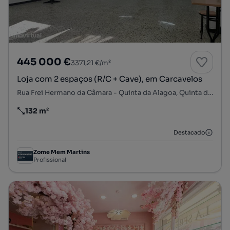
445 000 €
3371,21 €/m²
Loja com 2 espaços (R/C + Cave), em Carcavelos
Rua Frei Hermano da Câmara - Quinta da Alagoa, Quinta da Alagoa - Quinta do Barão, Carcavelos e Parede, Cascais, Lisboa
132 m²
Preço por metro quadrado
Destacado
Zome Mem Martins
Profissional