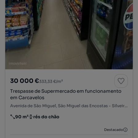
30 000 €
333,33 €/m²
Trespasse de Supermercado em funcionamento
em Carcavelos
Avenida de São Miguel, São Miguel das Encostas - Silveiras, Carcavelos e Parede, Cascais, Lisboa
90 m²
rés do chão
Preço por metro quadrado
Andar
Destacado