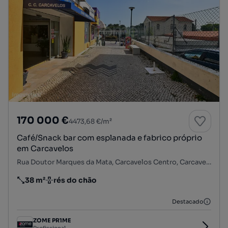
170 000 €
4473,68 €/m²
Café/Snack bar com esplanada e fabrico próprio
em Carcavelos
Rua Doutor Marques da Mata, Carcavelos Centro, Carcavelos e Parede, Cascais, Lisboa
38 m²
rés do chão
Preço por metro quadrado
Andar
Destacado
ZOME PR1ME