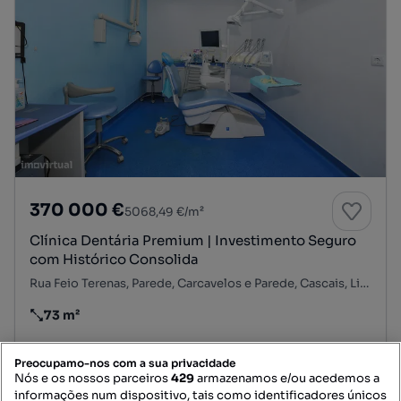
370 000 €
5068,49 €/m²
Clínica Dentária Premium | Investimento Seguro
com Histórico Consolida
Rua Feio Terenas, Parede, Carcavelos e Parede, Cascais, Lisboa
73 m²
Preço por metro quadrado
Destacado
Preocupamo-nos com a sua privacidade
Nós e os nossos parceiros
429
armazenamos e/ou acedemos a
Inca- Sociedade de Mediação Imobiliária, Lda
informações num dispositivo, tais como identificadores únicos
Profissional