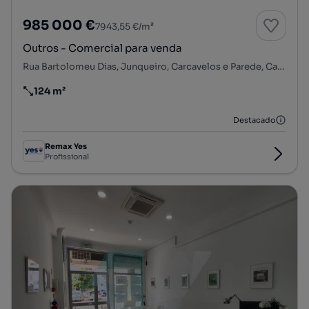
985 000 €
7943,55 €/m²
Outros - Comercial para venda
Rua Bartolomeu Dias, Junqueiro, Carcavelos e Parede, Cascais, Lisboa
124 m²
Preço por metro quadrado
Destacado
Remax Yes
Profissional