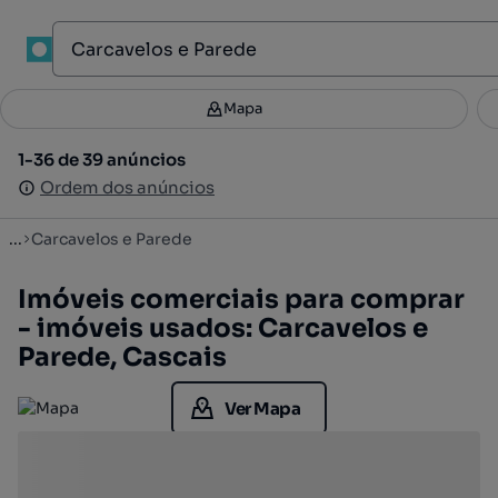
1
Mapa
Mapa
Filtros
Guardar pesquisa
3
1-36 de 39 anúncios
1-36 de 39 anúncios
Ordenar
Ordem dos anúncios
Ordem dos anúncios
...
Carcavelos e Parede
Imóveis comerciais para comprar
- imóveis usados: Carcavelos e
Parede, Cascais
Ver Mapa