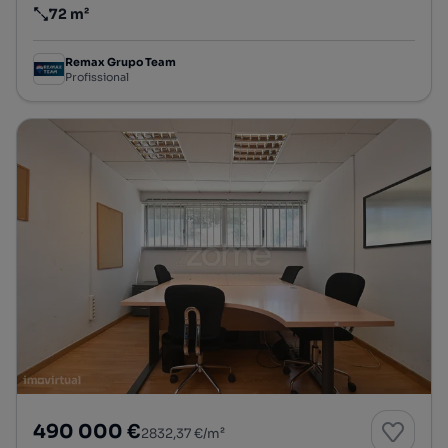
72 m²
Preço por metro quadrado
Remax Grupo Team
Profissional
490 000 €
2832,37 €/m²