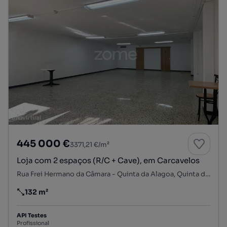
445 000 €
3371,21 €/m²
Loja com 2 espaços (R/C + Cave), em Carcavelos
Rua Frei Hermano da Câmara - Quinta da Alagoa, Quinta da Alagoa - Quinta do Barão, Carcavelos e Parede, Cascais, Lisboa
132 m²
Preço por metro quadrado
API Testes
Profissional