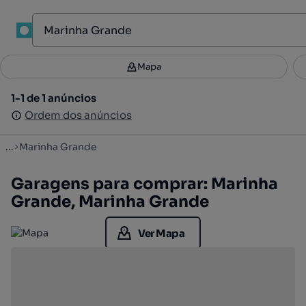
1
Mapa
Mapa
Filtros
Guardar pesquisa
2
1-1 de 1 anúncios
1-1 de 1 anúncios
Ordenar
Ordem dos anúncios
Ordem dos anúncios
...
Marinha Grande
Garagens para comprar: Marinha
Grande, Marinha Grande
Ver Mapa