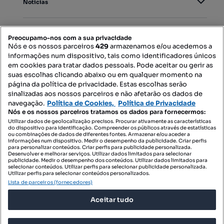
Notícias
PORTAIS
Preocupamo-nos com a sua privacidade
Nós e os nossos parceiros
429
armazenamos e/ou acedemos a
informações num dispositivo, tais como identificadores únicos
Mapa do Site
em cookies para tratar dados pessoais. Pode aceitar ou gerir as
suas escolhas clicando abaixo ou em qualquer momento na
página da política de privacidade. Estas escolhas serão
sinalizadas aos nossos parceiros e não afetarão os dados de
Contacte-nos
navegação.
Política de Cookies,
Política de Privacidade
Nós e os nossos parceiros tratamos os dados para fornecermos:
Utilizar dados de geolocalização precisos. Procurar ativamente as características
do dispositivo para identificação. Compreender os públicos através de estatísticas
SIGA-NOS:
ou combinações de dados de diferentes fontes. Armazenar e/ou aceder a
informações num dispositivo. Medir o desempenho da publicidade. Criar perfis
para personalizar conteúdos. Criar perfis para publicidade personalizada.
Desenvolver e melhorar serviços. Utilizar dados limitados para selecionar
publicidade. Medir o desempenho dos conteúdos. Utilizar dados limitados para
selecionar conteúdos. Utilizar perfis para selecionar publicidade personalizada.
DESCARREGAR NA:
Utilizar perfis para selecionar conteúdos personalizados.
Lista de parceiros (fornecedores)
Aceitar tudo