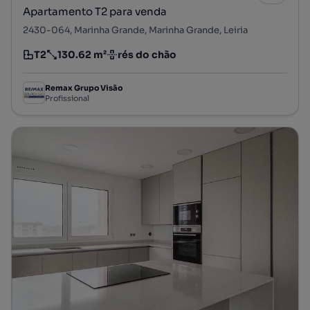
Apartamento T2 para venda
2430-064, Marinha Grande, Marinha Grande, Leiria
T2
130.62 m²
rés do chão
Tipologia
Preço por metro quadrado
Andar
Remax Grupo Visão
Profissional