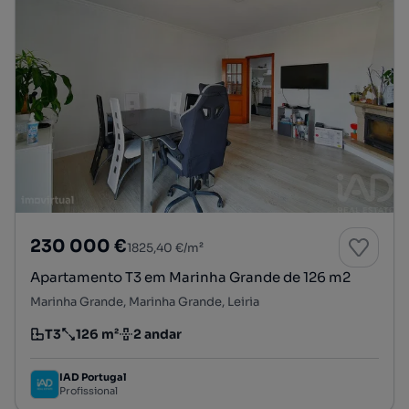
230 000 €
1825,40 €/m²
Apartamento T3 em Marinha Grande de 126 m2
Marinha Grande, Marinha Grande, Leiria
T3
126 m²
2 andar
Tipologia
Preço por metro quadrado
Andar
IAD Portugal
Profissional