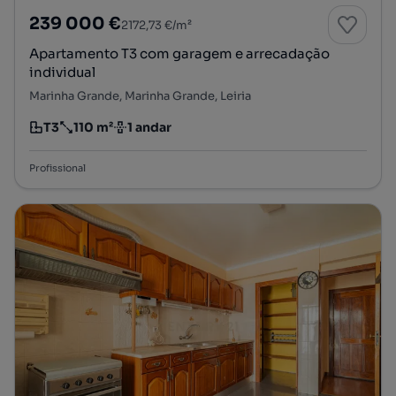
239 000 €
2172,73 €/m²
Apartamento T3 com garagem e arrecadação
individual
Marinha Grande, Marinha Grande, Leiria
T3
110 m²
1 andar
Tipologia
Preço por metro quadrado
Andar
Profissional