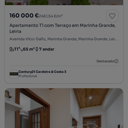
160 000 €
2461,54 €/m²
Apartamento T1 com Terraço em Marinha Grande,
Leiria
Avenida Vitor Gallo, Marinha Grande, Marinha Grande, Leiria
T1
65 m²
7 andar
Tipologia
Preço por metro quadrado
Andar
Destacado
Century21 Cardeira & Costa 3
Profissional