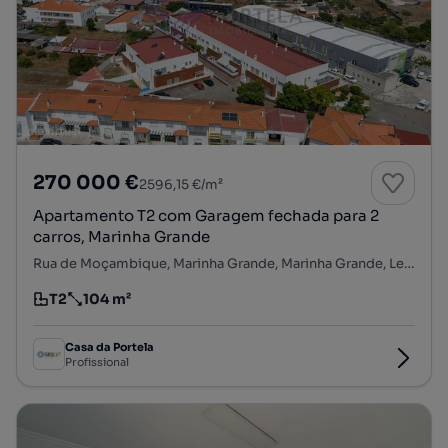
270 000 €
2596,15 €/m²
Apartamento T2 com Garagem fechada para 2
carros, Marinha Grande
Rua de Moçambique, Marinha Grande, Marinha Grande, Leiria
T2
104 m²
Tipologia
Preço por metro quadrado
Casa da Portela
Profissional