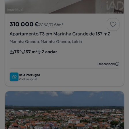
310 000 €
2262,77 €/m²
Apartamento T3 em Marinha Grande de 137 m2
Marinha Grande, Marinha Grande, Leiria
T3
137 m²
2 andar
Tipologia
Preço por metro quadrado
Andar
Destacado
IAD Portugal
Profissional