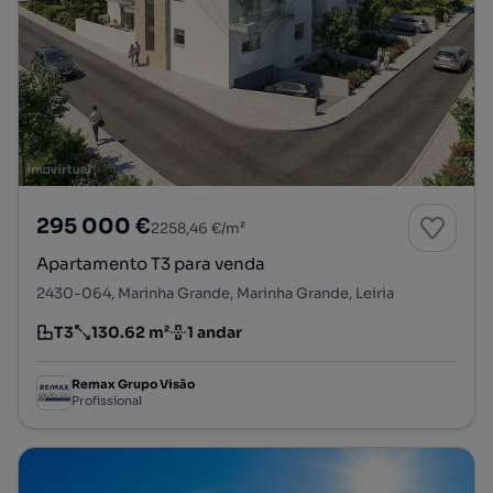
295 000 €
2258,46 €/m²
Apartamento T3 para venda
2430-064, Marinha Grande, Marinha Grande, Leiria
T3
130.62 m²
1 andar
Tipologia
Preço por metro quadrado
Andar
Remax Grupo Visão
Profissional