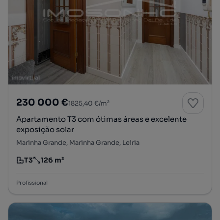
230 000 €
1825,40 €/m²
Apartamento T3 com ótimas áreas e excelente
exposição solar
Marinha Grande, Marinha Grande, Leiria
T3
126 m²
Tipologia
Preço por metro quadrado
Profissional