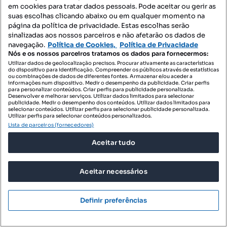
em cookies para tratar dados pessoais. Pode aceitar ou gerir as
suas escolhas clicando abaixo ou em qualquer momento na
página da política de privacidade. Estas escolhas serão
sinalizadas aos nossos parceiros e não afetarão os dados de
navegação.
Política de Cookies,
Política de Privacidade
Nós e os nossos parceiros tratamos os dados para fornecermos:
Utilizar dados de geolocalização precisos. Procurar ativamente as características
do dispositivo para identificação. Compreender os públicos através de estatísticas
ou combinações de dados de diferentes fontes. Armazenar e/ou aceder a
informações num dispositivo. Medir o desempenho da publicidade. Criar perfis
para personalizar conteúdos. Criar perfis para publicidade personalizada.
Desenvolver e melhorar serviços. Utilizar dados limitados para selecionar
publicidade. Medir o desempenho dos conteúdos. Utilizar dados limitados para
selecionar conteúdos. Utilizar perfis para selecionar publicidade personalizada.
Utilizar perfis para selecionar conteúdos personalizados.
Lista de parceiros (fornecedores)
Aceitar tudo
Aceitar necessários
224 000 €
826,57 €/m²
Prédio em Marinha Grande
Definir preferências
Marinha Grande, Marinha Grande, Leiria
T9+
271 m²