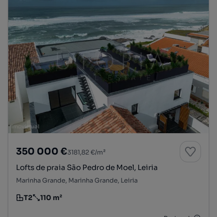
350 000 €
3181,82 €/m²
Lofts de praia São Pedro de Moel, Leiria
Marinha Grande, Marinha Grande, Leiria
T2
110 m²
Tipologia
Preço por metro quadrado