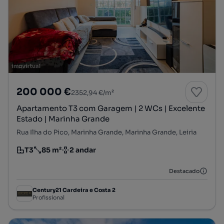
200 000 €
2352,94 €/m²
Apartamento T3 com Garagem | 2 WCs | Excelente
Estado | Marinha Grande
Rua Ilha do Pico, Marinha Grande, Marinha Grande, Leiria
T3
85 m²
2 andar
Tipologia
Preço por metro quadrado
Andar
Destacado
Century21 Cardeira e Costa 2
Profissional