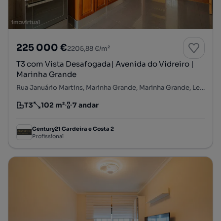
225 000 €
2205,88 €/m²
T3 com Vista Desafogada| Avenida do Vidreiro |
Marinha Grande
Rua Januário Martins, Marinha Grande, Marinha Grande, Leiria
T3
102 m²
7 andar
Tipologia
Preço por metro quadrado
Andar
Century21 Cardeira e Costa 2
Profissional