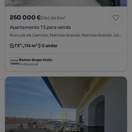
250 000 €
2192,98 €/m²
Apartamento T3 para venda
Rua Luís de Camões, Marinha Grande, Marinha Grande, Leiria
T3
114 m²
2 andar
Tipologia
Preço por metro quadrado
Andar
Remax Grupo Visão
Profissional