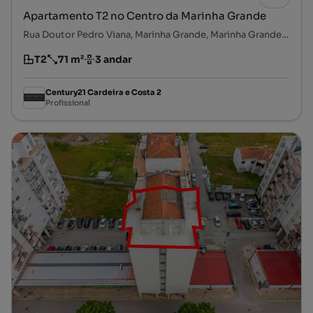
Apartamento T2 no Centro da Marinha Grande
Rua Doutor Pedro Viana, Marinha Grande, Marinha Grande, Leiria
T2
71 m²
3 andar
Tipologia
Preço por metro quadrado
Andar
Century21 Cardeira e Costa 2
Profissional