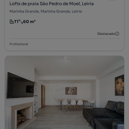
Lofts de praia São Pedro de Moel, Leiria
Marinha Grande, Marinha Grande, Leiria
T1
60 m²
Tipologia
Preço por metro quadrado
Destacado
Profissional