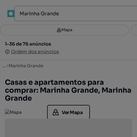
1
Mapa
Mapa
Filtros
Guardar pesquisa
1
1-36 de 76 anúncios
1-36 de 76 anúncios
Ordenar
Ordem dos anúncios
Ordem dos anúncios
...
Marinha Grande
Casas e apartamentos para
comprar: Marinha Grande, Marinha
Grande
Ver Mapa