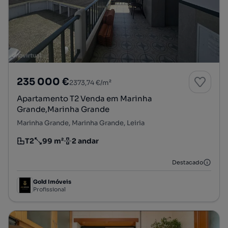
235 000 €
2373,74 €/m²
Apartamento T2 Venda em Marinha
Grande,Marinha Grande
Marinha Grande, Marinha Grande, Leiria
T2
99 m²
2 andar
Tipologia
Preço por metro quadrado
Andar
Destacado
Gold Imóveis
Profissional