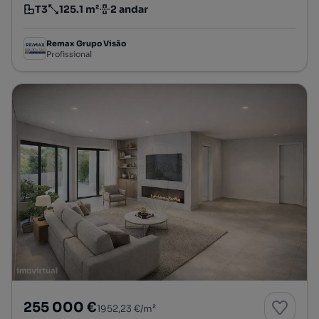
T3
125.1 m²
2 andar
Tipologia
Preço por metro quadrado
Andar
Remax Grupo Visão
Profissional
255 000 €
1952,23 €/m²