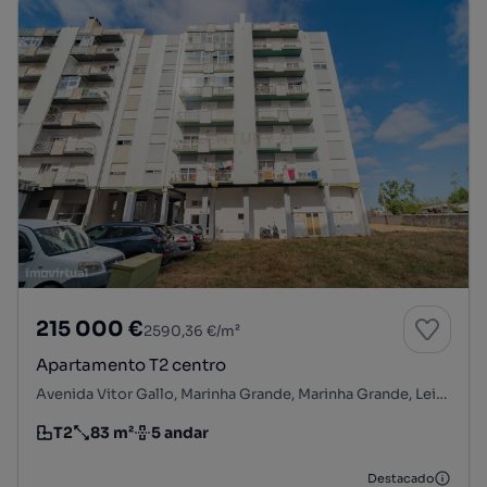
215 000 €
2590,36 €/m²
Apartamento T2 centro
Avenida Vitor Gallo, Marinha Grande, Marinha Grande, Leiria
T2
83 m²
5 andar
Tipologia
Preço por metro quadrado
Andar
Destacado