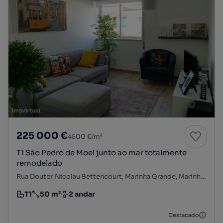
225 000 €
4500 €/m²
T1 São Pedro de Moel junto ao mar totalmente
remodelado
Rua Doutor Nicolau Bettencourt, Marinha Grande, Marinha Grande, Leiria
T1
50 m²
2 andar
Tipologia
Preço por metro quadrado
Andar
Destacado