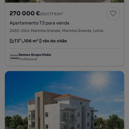
270 000 €
2547,17 €/m²
Apartamento T3 para venda
2430-064, Marinha Grande, Marinha Grande, Leiria
T3
106 m²
rés do chão
Tipologia
Preço por metro quadrado
Andar
Remax Grupo Visão
Profissional