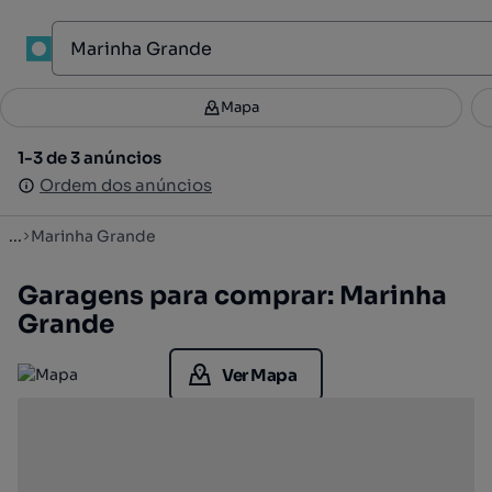
1
Mapa
Mapa
Filtros
Guardar pesquisa
2
1-3 de 3 anúncios
1-3 de 3 anúncios
Ordenar
Ordem dos anúncios
Ordem dos anúncios
...
Marinha Grande
Garagens para comprar: Marinha
Grande
Ver Mapa