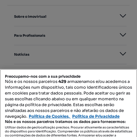
Sobre o Imovirtual
Para Profissionais
Notícias
PORTAIS
Preocupamo-nos com a sua privacidade
Nós e os nossos parceiros
429
armazenamos e/ou acedemos a
informações num dispositivo, tais como identificadores únicos
Mapa do Site
em cookies para tratar dados pessoais. Pode aceitar ou gerir as
suas escolhas clicando abaixo ou em qualquer momento na
página da política de privacidade. Estas escolhas serão
sinalizadas aos nossos parceiros e não afetarão os dados de
Contacte-nos
navegação.
Política de Cookies,
Política de Privacidade
Nós e os nossos parceiros tratamos os dados para fornecermos:
Utilizar dados de geolocalização precisos. Procurar ativamente as características
do dispositivo para identificação. Compreender os públicos através de estatísticas
SIGA-NOS:
ou combinações de dados de diferentes fontes. Armazenar e/ou aceder a