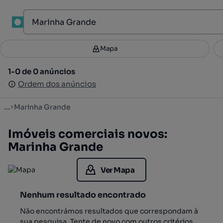
1
Mapa
Mapa
Filtros
Guardar pesquisa
3
1-0 de 0 anúncios
1-0 de 0 anúncios
Ordenar
Ordem dos anúncios
Ordem dos anúncios
...
Marinha Grande
Imóveis comerciais novos:
Marinha Grande
Ver Mapa
Nenhum resultado encontrado
Não encontrámos resultados que correspondam à
sua pesquisa. Tente de novo com outros critérios