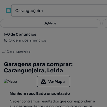
1
Mapa
Mapa
Filtros
Guardar pesquisa
2
1-0 de 0 anúncios
1-0 de 0 anúncios
Ordenar
Ordem dos anúncios
Ordem dos anúncios
...
Caranguejeira
Garagens para comprar:
Caranguejeira, Leiria
Ver Mapa
Nenhum resultado encontrado
Não encontrámos resultados que correspondam à
sua pesquisa. Tente de novo com outros critérios