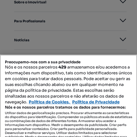
Sobre o Imovirtual
Para Profissionais
Notícias
PORTAIS
Preocupamo-nos com a sua privacidade
Nós e os nossos parceiros
429
armazenamos e/ou acedemos a
informações num dispositivo, tais como identificadores únicos
Mapa do Site
em cookies para tratar dados pessoais. Pode aceitar ou gerir as
suas escolhas clicando abaixo ou em qualquer momento na
página da política de privacidade. Estas escolhas serão
sinalizadas aos nossos parceiros e não afetarão os dados de
Contacte-nos
navegação.
Política de Cookies,
Política de Privacidade
Nós e os nossos parceiros tratamos os dados para fornecermos:
Utilizar dados de geolocalização precisos. Procurar ativamente as características
do dispositivo para identificação. Compreender os públicos através de estatísticas
SIGA-NOS:
ou combinações de dados de diferentes fontes. Armazenar e/ou aceder a
informações num dispositivo. Medir o desempenho da publicidade. Criar perfis
para personalizar conteúdos. Criar perfis para publicidade personalizada.
Desenvolver e melhorar serviços. Utilizar dados limitados para selecionar
publicidade. Medir o desempenho dos conteúdos. Utilizar dados limitados para