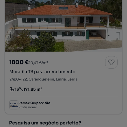
1800 €
10,47 €/m²
Moradia T3 para arrendamento
2420-122, Caranguejeira, Leiria, Leiria
T3
171.85 m²
Tipologia
Preço por metro quadrado
Remax Grupo Visão
Profissional
Pesquisa um negócio perfeito?