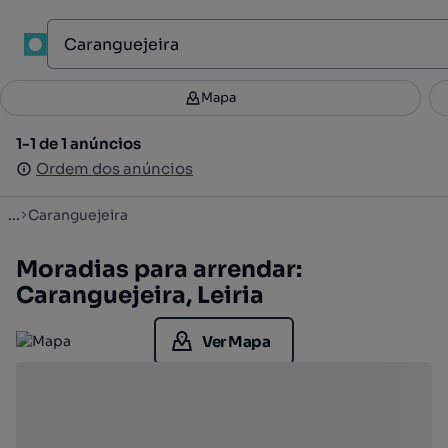
1
Mapa
Mapa
Filtros
Guardar pesquisa
3
1-1 de 1 anúncios
1-1 de 1 anúncios
Ordenar
Ordem dos anúncios
Ordem dos anúncios
...
Caranguejeira
Moradias para arrendar:
Caranguejeira, Leiria
Ver Mapa