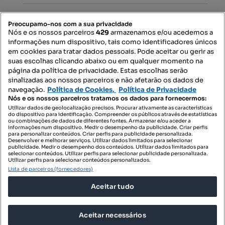
PORTAIS
Preocupamo-nos com a sua privacidade
Nós e os nossos parceiros
429
armazenamos e/ou acedemos a
informações num dispositivo, tais como identificadores únicos
Mapa do Site
em cookies para tratar dados pessoais. Pode aceitar ou gerir as
suas escolhas clicando abaixo ou em qualquer momento na
página da política de privacidade. Estas escolhas serão
sinalizadas aos nossos parceiros e não afetarão os dados de
Contacte-nos
navegação.
Política de Cookies,
Política de Privacidade
Nós e os nossos parceiros tratamos os dados para fornecermos:
Utilizar dados de geolocalização precisos. Procurar ativamente as características
do dispositivo para identificação. Compreender os públicos através de estatísticas
SIGA-NOS:
ou combinações de dados de diferentes fontes. Armazenar e/ou aceder a
informações num dispositivo. Medir o desempenho da publicidade. Criar perfis
para personalizar conteúdos. Criar perfis para publicidade personalizada.
Desenvolver e melhorar serviços. Utilizar dados limitados para selecionar
publicidade. Medir o desempenho dos conteúdos. Utilizar dados limitados para
selecionar conteúdos. Utilizar perfis para selecionar publicidade personalizada.
DESCARREGAR NA:
Utilizar perfis para selecionar conteúdos personalizados.
Lista de parceiros (fornecedores)
Aceitar tudo
Aceitar necessários
© 2026 Imovirtual.com, OLX Portugal, S.A.