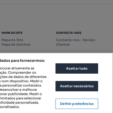
MAPA DO SITE
CONTACTE-NOS
Mapa do Site
Contacte-nos - Serviço
Mapa de distritos
Clientes
 dados para fornecermos:
rocurar ativamente as
Aceitar tudo
icação. Compreender os
ações de dados de diferentes
 num dispositivo. Medir o
a personalizar conteúdos.
Aceitar necessários
 Desenvolver e melhorar
ionar publicidade. Medir o
imitados para selecionar
blicidade personalizada.
Definir preferências
sonalizados.
IGURAÇÕES DE PRIVACIDADE