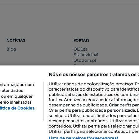
NOTÍCIAS
PORTAIS
Blog
OLX.pt
Standvirtual
Otodom.pl
Storia.ro
Nós e os nossos parceiros tratamos os
Utilizar dados de geolocalização precisos. P
informações num
características do dispositivo para identif
tratar dados
públicos através de estatísticas ou combin
o ou em qualquer
fontes. Armazenar e/ou aceder a informações
erão sinalizadas
desempenho da publicidade. Criar perfis par
DESCARREGAR NA:
lítica de Cookies,
Criar perfis para publicidade personalizada.
serviços. Utilizar dados limitados para selec
desempenho dos conteúdos. Utilizar dados l
conteúdos. Utilizar perfis para selecionar pu
Utilizar perfis para selecionar conteúdos per
gal, S.A.
TERMOS DE UTILIZAÇÃO
POLÍTICA DE PRIVACIDADE
CONF
Lista de parceiros (fornecedores)