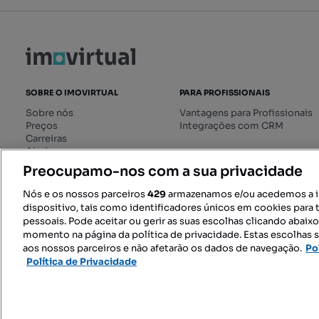
SOBRE O IMOVIRTUAL
PARA PROFISSIONAIS
Sobre nós
Vantagens para Profissionais
Preços
Integrações com CRM
Carreiras
Ajuda
Livro de Reclamações online
Preocupamo-nos com a sua privacidade
Regulamento dos Serviços
Digitais
Nós e os nossos parceiros
429
armazenamos e/ou acedemos a 
dispositivo, tais como identificadores únicos em cookies para 
pessoais. Pode aceitar ou gerir as suas escolhas clicando abaix
momento na página da política de privacidade. Estas escolhas s
SIGA-NOS:
aos nossos parceiros e não afetarão os dados de navegação.
Po
Política de Privacidade
© 2026 Imovirtual.com, OLX Portu