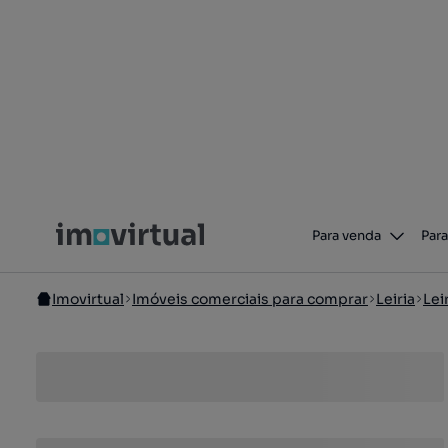
Para venda
Para
Imovirtual
Imóveis comerciais para comprar
Leiria
Lei