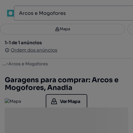
1
Mapa
Mapa
Filtros
Guardar pesquisa
2
1-1 de 1 anúncios
1-1 de 1 anúncios
Ordenar
Ordem dos anúncios
Ordem dos anúncios
...
Arcos e Mogofores
Garagens para comprar: Arcos e
Mogofores, Anadia
Ver Mapa