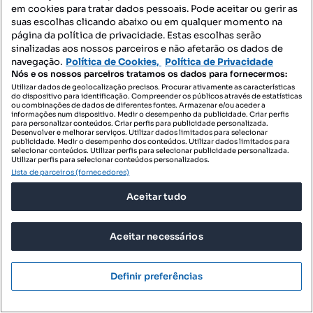
em cookies para tratar dados pessoais. Pode aceitar ou gerir as
suas escolhas clicando abaixo ou em qualquer momento na
75 000 €
181,16 €/m²
página da política de privacidade. Estas escolhas serão
sinalizadas aos nossos parceiros e não afetarão os dados de
Terreno na Figueira da Foz com projeto
navegação.
Política de Cookies,
Política de Privacidade
Arcos e Mogofores, Anadia, Aveiro
Nós e os nossos parceiros tratamos os dados para fornecermos:
Utilizar dados de geolocalização precisos. Procurar ativamente as características
414 m²
do dispositivo para identificação. Compreender os públicos através de estatísticas
Preço por metro quadrado
ou combinações de dados de diferentes fontes. Armazenar e/ou aceder a
informações num dispositivo. Medir o desempenho da publicidade. Criar perfis
para personalizar conteúdos. Criar perfis para publicidade personalizada.
Profissional
Desenvolver e melhorar serviços. Utilizar dados limitados para selecionar
publicidade. Medir o desempenho dos conteúdos. Utilizar dados limitados para
selecionar conteúdos. Utilizar perfis para selecionar publicidade personalizada.
Utilizar perfis para selecionar conteúdos personalizados.
Lista de parceiros (fornecedores)
Aceitar tudo
Aceitar necessários
Definir preferências