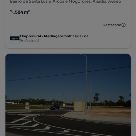
Bairro de Santa Luzia, Arcos e Mogofores, Anadia, Aveiro
584 m²
Preço por metro quadrado
Destacado
Elogio Plural - Mediação Imobiliária Lda
Profissional