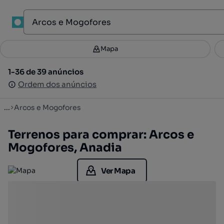
1
Mapa
Mapa
Filtros
Guardar pesquisa
2
1-36 de 39 anúncios
1-36 de 39 anúncios
Ordenar
Ordem dos anúncios
Ordem dos anúncios
...
Arcos e Mogofores
Terrenos para comprar: Arcos e
Mogofores, Anadia
Ver Mapa