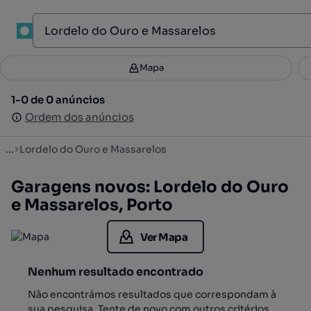
1
Mapa
Mapa
Filtros
Guardar pesquisa
3
1-0 de 0 anúncios
1-0 de 0 anúncios
Ordenar
Ordem dos anúncios
Ordem dos anúncios
...
Lordelo do Ouro e Massarelos
Garagens novos: Lordelo do Ouro
e Massarelos, Porto
Ver Mapa
Nenhum resultado encontrado
Não encontrámos resultados que correspondam à
sua pesquisa. Tente de novo com outros critérios