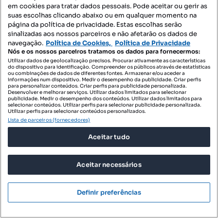
Mapa do Site
em cookies para tratar dados pessoais. Pode aceitar ou gerir as
suas escolhas clicando abaixo ou em qualquer momento na
página da política de privacidade. Estas escolhas serão
sinalizadas aos nossos parceiros e não afetarão os dados de
Contacte-nos
navegação.
Política de Cookies,
Política de Privacidade
Nós e os nossos parceiros tratamos os dados para fornecermos:
Utilizar dados de geolocalização precisos. Procurar ativamente as características
do dispositivo para identificação. Compreender os públicos através de estatísticas
SIGA-NOS:
ou combinações de dados de diferentes fontes. Armazenar e/ou aceder a
informações num dispositivo. Medir o desempenho da publicidade. Criar perfis
para personalizar conteúdos. Criar perfis para publicidade personalizada.
Desenvolver e melhorar serviços. Utilizar dados limitados para selecionar
publicidade. Medir o desempenho dos conteúdos. Utilizar dados limitados para
selecionar conteúdos. Utilizar perfis para selecionar publicidade personalizada.
DESCARREGAR NA:
Utilizar perfis para selecionar conteúdos personalizados.
Lista de parceiros (fornecedores)
Aceitar tudo
Aceitar necessários
© 2026 Imovirtual.com, OLX Portugal, S.A.
TERMOS DE UTILIZAÇÃO
Definir preferências
POLÍTICA DE PRIVACIDADE
CONFIGURAÇÕES DE PRIVACIDADE