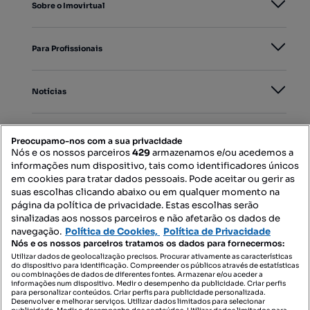
Sobre o Imovirtual
Para Profissionais
Notícias
PORTAIS
Preocupamo-nos com a sua privacidade
Nós e os nossos parceiros
429
armazenamos e/ou acedemos a
informações num dispositivo, tais como identificadores únicos
Mapa do Site
em cookies para tratar dados pessoais. Pode aceitar ou gerir as
suas escolhas clicando abaixo ou em qualquer momento na
página da política de privacidade. Estas escolhas serão
sinalizadas aos nossos parceiros e não afetarão os dados de
Contacte-nos
navegação.
Política de Cookies,
Política de Privacidade
Nós e os nossos parceiros tratamos os dados para fornecermos:
Utilizar dados de geolocalização precisos. Procurar ativamente as características
do dispositivo para identificação. Compreender os públicos através de estatísticas
SIGA-NOS:
ou combinações de dados de diferentes fontes. Armazenar e/ou aceder a
informações num dispositivo. Medir o desempenho da publicidade. Criar perfis
para personalizar conteúdos. Criar perfis para publicidade personalizada.
Desenvolver e melhorar serviços. Utilizar dados limitados para selecionar