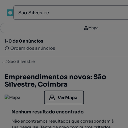
1
Mapa
Mapa
Filtros
2
1-0 de 0 anúncios
1-0 de 0 anúncios
Ordenar
Ordem dos anúncios
Ordem dos anúncios
...
São Silvestre
Empreendimentos novos: São
Silvestre, Coimbra
Ver Mapa
Nenhum resultado encontrado
Não encontrámos resultados que correspondam à
sua pesquisa. Tente de novo com outros critérios