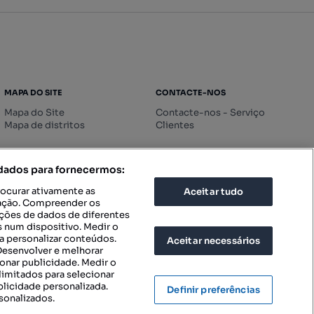
MAPA DO SITE
CONTACTE-NOS
Mapa do Site
Contacte-nos - Serviço
Mapa de distritos
Clientes
 dados para fornecermos:
rocurar ativamente as
Aceitar tudo
icação. Compreender os
ações de dados de diferentes
 num dispositivo. Medir o
a personalizar conteúdos.
Aceitar necessários
 Desenvolver e melhorar
ionar publicidade. Medir o
imitados para selecionar
blicidade personalizada.
Definir preferências
sonalizados.
IGURAÇÕES DE PRIVACIDADE