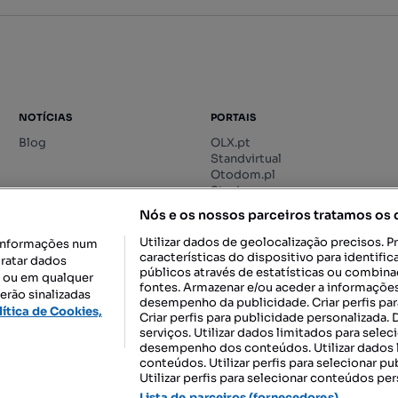
NOTÍCIAS
PORTAIS
Blog
OLX.pt
Standvirtual
Otodom.pl
Storia.ro
Nós e os nossos parceiros tratamos os
Utilizar dados de geolocalização precisos. P
informações num
características do dispositivo para identif
tratar dados
públicos através de estatísticas ou combin
o ou em qualquer
fontes. Armazenar e/ou aceder a informações
erão sinalizadas
desempenho da publicidade. Criar perfis par
DESCARREGAR NA:
lítica de Cookies,
Criar perfis para publicidade personalizada.
serviços. Utilizar dados limitados para selec
desempenho dos conteúdos. Utilizar dados l
conteúdos. Utilizar perfis para selecionar pu
Utilizar perfis para selecionar conteúdos per
gal, S.A.
TERMOS DE UTILIZAÇÃO
POLÍTICA DE PRIVACIDADE
CONF
Lista de parceiros (fornecedores)