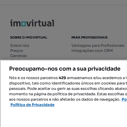
SOBRE O IMOVIRTUAL
PARA PROFISSIONAIS
Sobre nós
Vantagens para Profissionais
Preços
Integrações com CRM
Carreiras
Ajuda
Livro de Reclamações online
Preocupamo-nos com a sua privacidade
Regulamento dos Serviços
Digitais
Nós e os nossos parceiros
429
armazenamos e/ou acedemos a 
dispositivo, tais como identificadores únicos em cookies para 
pessoais. Pode aceitar ou gerir as suas escolhas clicando abaix
momento na página da política de privacidade. Estas escolhas s
SIGA-NOS:
aos nossos parceiros e não afetarão os dados de navegação.
Po
Política de Privacidade
© 2026 Imovirtual.com, OLX Portu