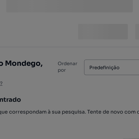
do Mondego,
Ordenar
Predefinição
por
?
ntrado
ue correspondam à sua pesquisa. Tente de novo com 