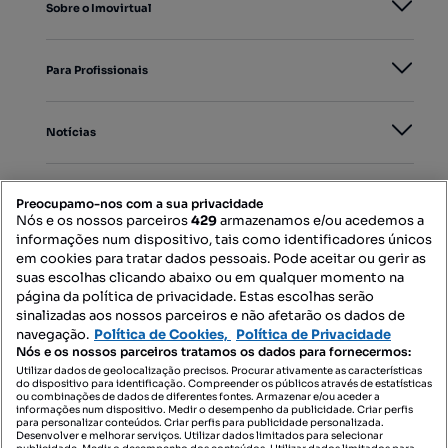
Sobre o Imovirtual
Para Profissionais
Notícias
PORTAIS
Preocupamo-nos com a sua privacidade
Nós e os nossos parceiros
429
armazenamos e/ou acedemos a
informações num dispositivo, tais como identificadores únicos
Mapa do Site
em cookies para tratar dados pessoais. Pode aceitar ou gerir as
suas escolhas clicando abaixo ou em qualquer momento na
página da política de privacidade. Estas escolhas serão
sinalizadas aos nossos parceiros e não afetarão os dados de
Contacte-nos
navegação.
Política de Cookies,
Política de Privacidade
Nós e os nossos parceiros tratamos os dados para fornecermos:
Utilizar dados de geolocalização precisos. Procurar ativamente as características
do dispositivo para identificação. Compreender os públicos através de estatísticas
SIGA-NOS:
ou combinações de dados de diferentes fontes. Armazenar e/ou aceder a
informações num dispositivo. Medir o desempenho da publicidade. Criar perfis
para personalizar conteúdos. Criar perfis para publicidade personalizada.
Desenvolver e melhorar serviços. Utilizar dados limitados para selecionar