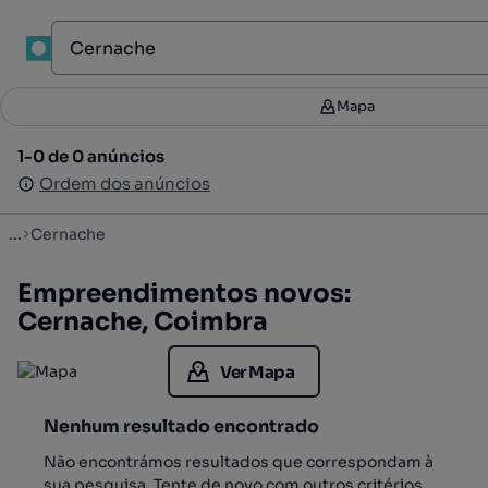
1
Mapa
Mapa
Filtros
2
1-0 de 0 anúncios
1-0 de 0 anúncios
Ordenar
Ordem dos anúncios
Ordem dos anúncios
...
Cernache
Empreendimentos novos:
Cernache, Coimbra
Ver Mapa
Nenhum resultado encontrado
Não encontrámos resultados que correspondam à
sua pesquisa. Tente de novo com outros critérios