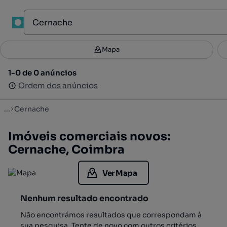
1
Mapa
Mapa
Filtros
Guardar pesquisa
3
1-0 de 0 anúncios
1-0 de 0 anúncios
Ordenar
Ordem dos anúncios
Ordem dos anúncios
...
Cernache
Imóveis comerciais novos:
Cernache, Coimbra
Ver Mapa
Nenhum resultado encontrado
Não encontrámos resultados que correspondam à
sua pesquisa. Tente de novo com outros critérios