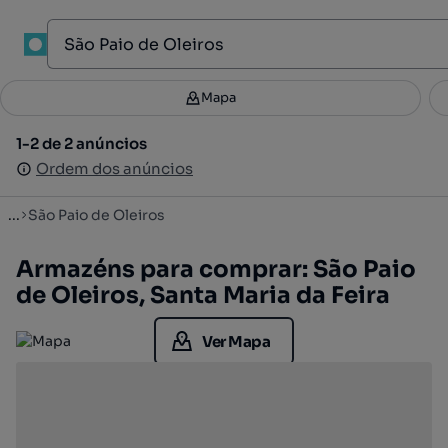
1
Mapa
Mapa
Filtros
Guardar pesquisa
2
1-2 de 2 anúncios
1-2 de 2 anúncios
Ordenar
Ordem dos anúncios
Ordem dos anúncios
...
São Paio de Oleiros
Armazéns para comprar: São Paio
de Oleiros, Santa Maria da Feira
Ver Mapa