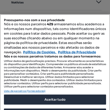
Notícias
PORTAIS
Preocupamo-nos com a sua privacidade
Nós e os nossos parceiros
429
armazenamos e/ou acedemos a
informações num dispositivo, tais como identificadores únicos
Mapa do Site
em cookies para tratar dados pessoais. Pode aceitar ou gerir as
suas escolhas clicando abaixo ou em qualquer momento na
página da política de privacidade. Estas escolhas serão
sinalizadas aos nossos parceiros e não afetarão os dados de
Contacte-nos
navegação.
Política de Cookies,
Política de Privacidade
Nós e os nossos parceiros tratamos os dados para fornecermos:
Utilizar dados de geolocalização precisos. Procurar ativamente as características
do dispositivo para identificação. Compreender os públicos através de estatísticas
SIGA-NOS:
ou combinações de dados de diferentes fontes. Armazenar e/ou aceder a
informações num dispositivo. Medir o desempenho da publicidade. Criar perfis
para personalizar conteúdos. Criar perfis para publicidade personalizada.
Desenvolver e melhorar serviços. Utilizar dados limitados para selecionar
publicidade. Medir o desempenho dos conteúdos. Utilizar dados limitados para
selecionar conteúdos. Utilizar perfis para selecionar publicidade personalizada.
DESCARREGAR NA:
Utilizar perfis para selecionar conteúdos personalizados.
Lista de parceiros (fornecedores)
Aceitar tudo