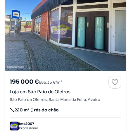
195 000 €
886,36 €/m²
Loja em São Paio de Oleiros
São Paio de Oleiros, Santa Maria da Feira, Aveiro
220 m²
rés do chão
Preço por metro quadrado
Andar
Imo2007
Profissional