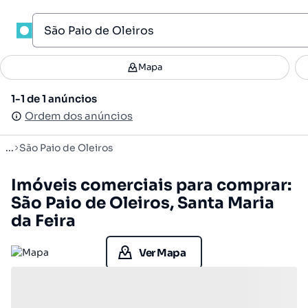
1
Mapa
Mapa
Filtros
Guardar pesquisa
2
1-1 de 1 anúncios
1-1 de 1 anúncios
Ordenar
Ordem dos anúncios
Ordem dos anúncios
...
São Paio de Oleiros
Imóveis comerciais para comprar:
São Paio de Oleiros, Santa Maria
da Feira
Ver Mapa