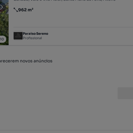
962 m²
Preço por metro quadrado
Paraiso Sereno
Profissional
/
10
arecerem novos anúncios