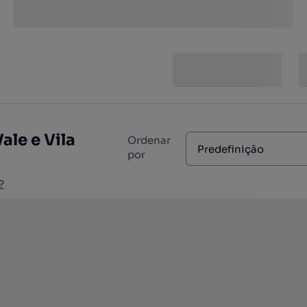
le e Vila
Ordenar
Predefinição
por
?