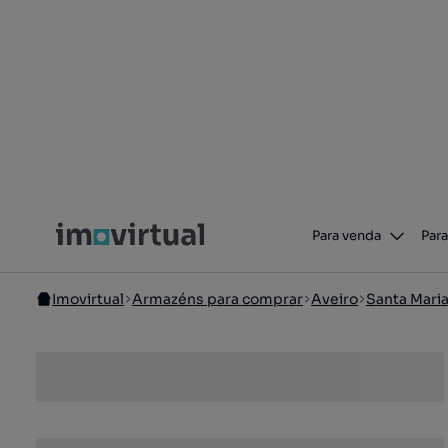
Para venda
Para
Imovirtual
Armazéns para comprar
Aveiro
Santa Maria