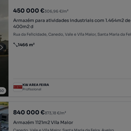
450 000 €
306,96 €/m²
Armazém para atividades industriais com 1.464m2 de á
400m2 d
Rua da Felicidade, Canedo, Vale e Vila Maior, Santa Maria da Fei
1466 m²
Preço por metro quadrado
KW AREA FEIRA
Profissional
50
840 000 €
873,18 €/m²
Armazém 1121m2 Vila Maior
Canedo, Vale e Vila Maior, Santa Maria da Feira, Aveiro