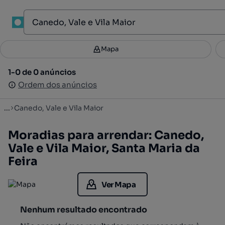
1
Mapa
Mapa
Filtros
Guardar pesquisa
3
1-0 de 0 anúncios
1-0 de 0 anúncios
Ordenar
Ordem dos anúncios
Ordem dos anúncios
...
Canedo, Vale e Vila Maior
Moradias para arrendar: Canedo,
Vale e Vila Maior, Santa Maria da
Feira
Ver Mapa
Nenhum resultado encontrado