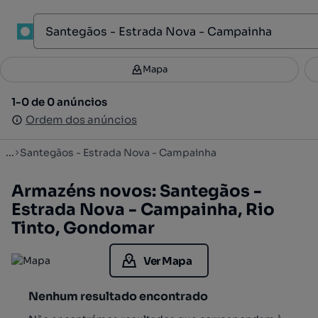
1
Mapa
Mapa
Filtros
Guardar pesquisa
3
1-0 de 0 anúncios
1-0 de 0 anúncios
Ordenar
Ordem dos anúncios
Ordem dos anúncios
...
Santegãos - Estrada Nova - Campainha
Armazéns novos: Santegãos -
Estrada Nova - Campainha, Rio
Tinto, Gondomar
Ver Mapa
Nenhum resultado encontrado