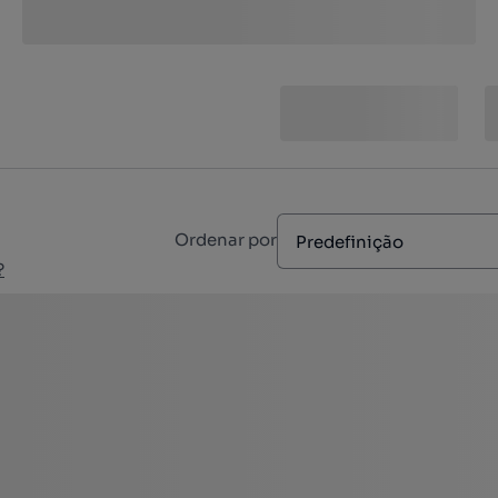
Ordenar por
Predefinição
?