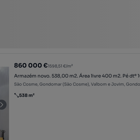
860 000 €
1598,51 €/m²
Armazém novo. 538,00 m2. Área livre 400 m2. Pé dtº 
São Cosme, Gondomar (São Cosme), Valbom e Jovim, Gondo
538 m²
Preço por metro quadrado