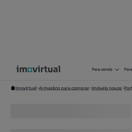
Para venda
Para
Imovirtual
Armazéns para comprar
Imóveis novos
Por