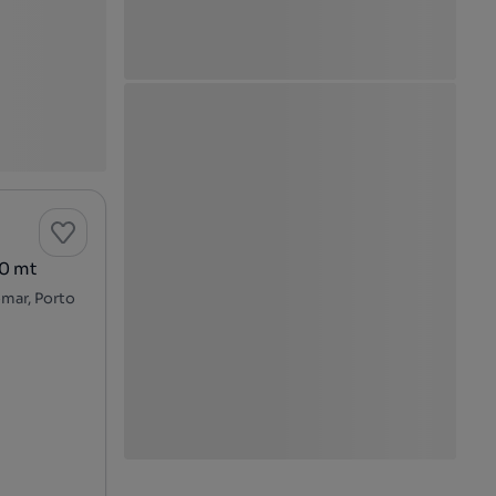
10 mt
mar, Porto