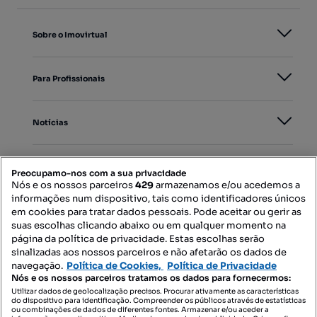
Sobre o Imovirtual
Para Profissionais
Notícias
PORTAIS
Preocupamo-nos com a sua privacidade
Nós e os nossos parceiros
429
armazenamos e/ou acedemos a
informações num dispositivo, tais como identificadores únicos
Mapa do Site
em cookies para tratar dados pessoais. Pode aceitar ou gerir as
suas escolhas clicando abaixo ou em qualquer momento na
página da política de privacidade. Estas escolhas serão
sinalizadas aos nossos parceiros e não afetarão os dados de
Contacte-nos
navegação.
Política de Cookies,
Política de Privacidade
Nós e os nossos parceiros tratamos os dados para fornecermos:
Utilizar dados de geolocalização precisos. Procurar ativamente as características
do dispositivo para identificação. Compreender os públicos através de estatísticas
SIGA-NOS:
ou combinações de dados de diferentes fontes. Armazenar e/ou aceder a