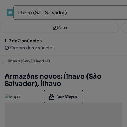
1
Mapa
Mapa
Filtros
Guardar pesquisa
3
1-2 de 2 anúncios
1-2 de 2 anúncios
Ordenar
Ordem dos anúncios
Ordem dos anúncios
...
Ílhavo (São Salvador)
Armazéns novos: Ílhavo (São
Salvador), Ílhavo
Ver Mapa