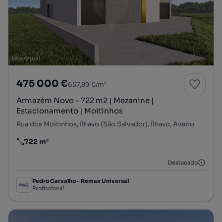
475 000 €
657,89 €/m²
Armazém Novo - 722 m2 | Mezanine |
Estacionamento | Moitinhos
Rua dos Moitinhos, Ílhavo (São Salvador), Ílhavo, Aveiro
722 m²
Preço por metro quadrado
Destacado
Pedro Carvalho - Remax Universal
Profissional