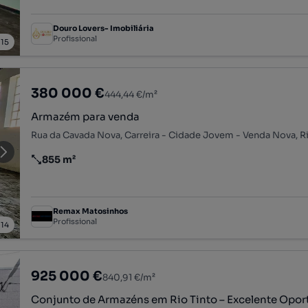
Douro Lovers- Imobiliária
Profissional
/
15
380 000 €
444,44 €/m²
Armazém para venda
855 m²
Preço por metro quadrado
Remax Matosinhos
Profissional
/
14
925 000 €
840,91 €/m²
Conjunto de Armazéns em Rio Tinto – Excelente Opo