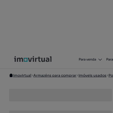
Para venda
Para
Imovirtual
Armazéns para comprar
Imóveis usados
Po