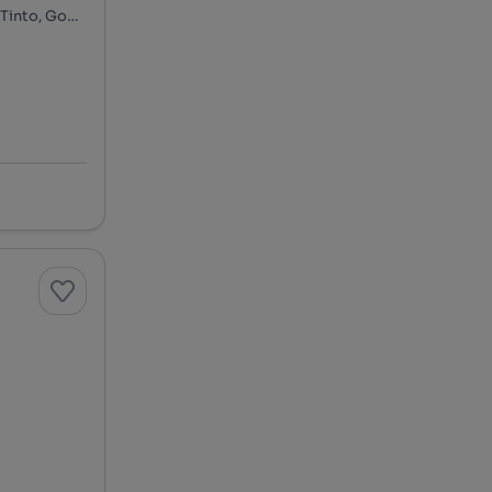
Travessa da Guiné, Carreira - Cidade Jovem - Venda Nova, Rio Tinto, Gondomar, Porto