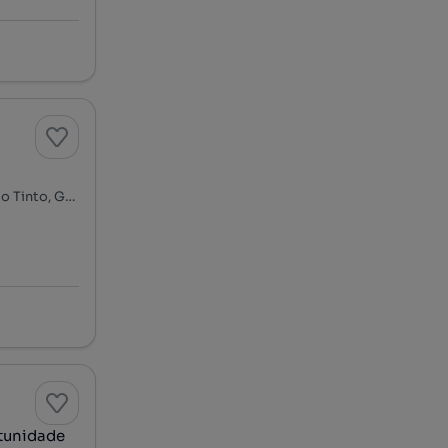
Rua da Cavada Nova, Carreira - Cidade Jovem - Venda Nova, Rio Tinto, Gondomar, Porto
rtunidade