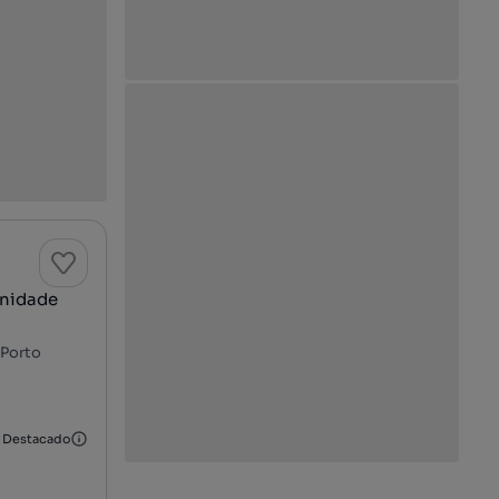
unidade
 Porto
Destacado