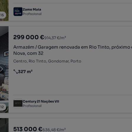
Zome Maia
Profissional
/
15
299 000 €
914,37 €/m²
Armazém / Garagem renovada em Rio Tinto, próximo
Nova, com 32
Centro, Rio Tinto, Gondomar, Porto
327 m²
Preço por metro quadrado
Century 21 Nações VII
Profissional
/
12
513 000 €
636,48 €/m²