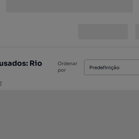
usados: Rio
Ordenar
Predefinição
por
?