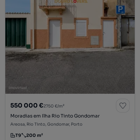
550 000 €
2750 €/m²
Moradias em Ilha Rio Tinto Gondomar
Areosa, Rio Tinto, Gondomar, Porto
T9
200 m²
Tipologia
Preço por metro quadrado