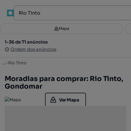
1
Mapa
Mapa
Filtros
Guardar pesquisa
2
1-36 de 71 anúncios
1-36 de 71 anúncios
Ordenar
Ordem dos anúncios
Ordem dos anúncios
...
Rio Tinto
Moradias para comprar: Rio Tinto,
Gondomar
Ver Mapa