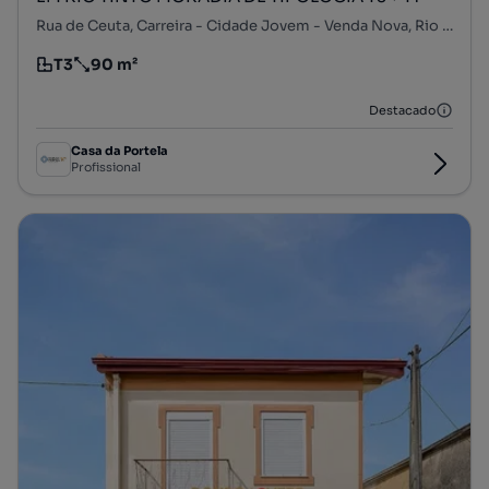
Rua de Ceuta, Carreira - Cidade Jovem - Venda Nova, Rio Tinto, Gondomar, Porto
T3
90 m²
Tipologia
Preço por metro quadrado
Destacado
Casa da Portela
Profissional