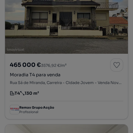
465 000 €
3576,92 €/m²
Moradia T4 para venda
Rua Sá de Miranda, Carreira - Cidade Jovem - Venda Nova, Rio Tinto, Gondomar, Porto
T4
130 m²
Tipologia
Preço por metro quadrado
Remax Grupo Acção
Profissional