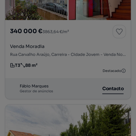
340 000 €
3863,64 €/m²
Venda Moradia
Rua Carvalho Araújo, Carreira - Cidade Jovem - Venda Nova, Rio Tinto, Gondomar, Porto
T3
88 m²
Tipologia
Preço por metro quadrado
Destacado
Fábio Marques
Contacto
Gestor de anúncios