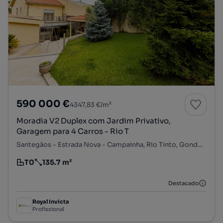
590 000 €
4347,83 €/m²
Moradia V2 Duplex com Jardim Privativo,
Garagem para 4 Carros - Rio T
Santegãos - Estrada Nova - Campainha, Rio Tinto, Gondomar, Porto
T0
135.7 m²
Tipologia
Preço por metro quadrado
Destacado
Royal Invicta
Profissional