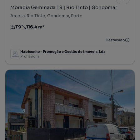
Moradia Geminada T9 | Rio Tinto | Gondomar
Areosa, Rio Tinto, Gondomar, Porto
T9
116.4 m²
Tipologia
Preço por metro quadrado
Destacado
Habisonho - Promoção e Gestão de Imóveis, Lda
Profissional