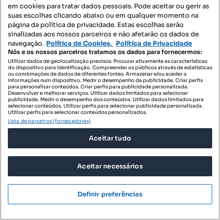
em cookies para tratar dados pessoais. Pode aceitar ou gerir as
suas escolhas clicando abaixo ou em qualquer momento na
página da política de privacidade. Estas escolhas serão
sinalizadas aos nossos parceiros e não afetarão os dados de
navegação.
Política de Cookies,
Política de Privacidade
Nós e os nossos parceiros tratamos os dados para fornecermos:
Utilizar dados de geolocalização precisos. Procurar ativamente as características
289 900 €
845,19 €/m²
do dispositivo para identificação. Compreender os públicos através de estatísticas
ou combinações de dados de diferentes fontes. Armazenar e/ou aceder a
Prédio a venda no Centro de Rio Tinto Imóvel
informações num dispositivo. Medir o desempenho da publicidade. Criar perfis
para personalizar conteúdos. Criar perfis para publicidade personalizada.
anterior a 1951 - Todo em
Desenvolver e melhorar serviços. Utilizar dados limitados para selecionar
publicidade. Medir o desempenho dos conteúdos. Utilizar dados limitados para
Rua das Searas, Santegãos - Estrada Nova - Campainha, Rio Tinto, Gondomar, Porto
selecionar conteúdos. Utilizar perfis para selecionar publicidade personalizada.
Utilizar perfis para selecionar conteúdos personalizados.
T8
343 m²
Lista de parceiros (fornecedores)
Tipologia
Preço por metro quadrado
Aceitar tudo
Destacado
Century21 Arquitectos
Aceitar necessários
Profissional
Definir preferências