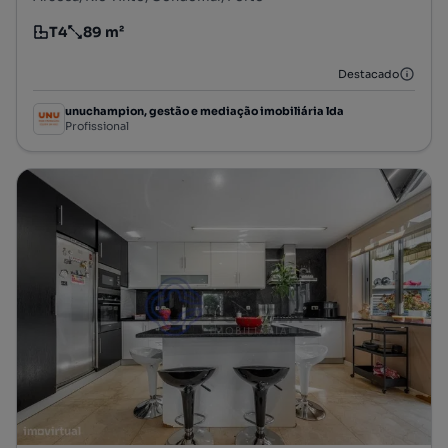
T4
89 m²
Tipologia
Preço por metro quadrado
Destacado
unuchampion, gestão e mediação imobiliária lda
Profissional