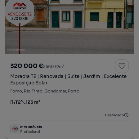
320 000 €
2560 €/m²
Moradia T2 | Renovada | Suite | Jardim | Excelente
Exposição Solar
Forno, Rio Tinto, Gondomar, Porto
T2
125 m²
Tipologia
Preço por metro quadrado
Destacado
MM Imóveis
Profissional