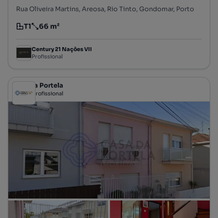
Rua Oliveira Martins, Areosa, Rio Tinto, Gondomar, Porto
T1
66 m²
Tipologia
Preço por metro quadrado
Century 21 Nações VII
Profissional
Casa da Portela
Profissional