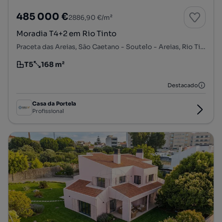
485 000 €
2886,90 €/m²
Moradia T4+2 em Rio Tinto
Praceta das Areias, São Caetano - Soutelo - Areias, Rio Tinto, Gondomar, Porto
T5
168 m²
Tipologia
Preço por metro quadrado
Destacado
Casa da Portela
Profissional