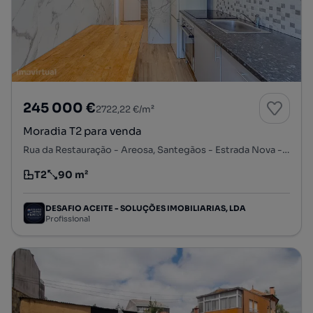
245 000 €
2722,22 €/m²
Moradia T2 para venda
Rua da Restauração - Areosa, Santegãos - Estrada Nova - Campainha, Rio Tinto, Gondomar, Porto
T2
90 m²
Tipologia
Preço por metro quadrado
DESAFIO ACEITE - SOLUÇÕES IMOBILIARIAS, LDA
Profissional