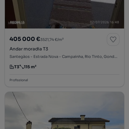
405 000 €
3521,74 €/m²
Andar moradia T3
Santegãos - Estrada Nova - Campainha, Rio Tinto, Gondomar, Porto
T3
115 m²
Tipologia
Preço por metro quadrado
Profissional