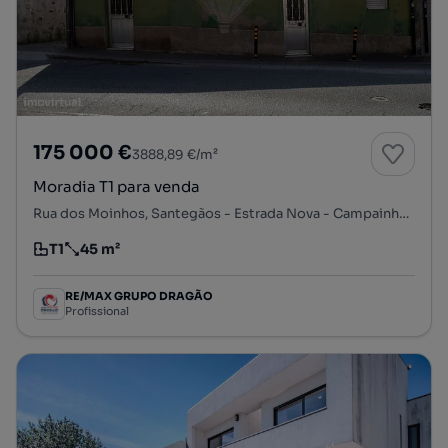
175 000 €
3888,89 €/m²
Moradia T1 para venda
Rua dos Moinhos, Santegãos - Estrada Nova - Campainha, Rio Tinto, Gondomar, Porto
T1
45 m²
Tipologia
Preço por metro quadrado
RE/MAX GRUPO DRAGÃO
Profissional