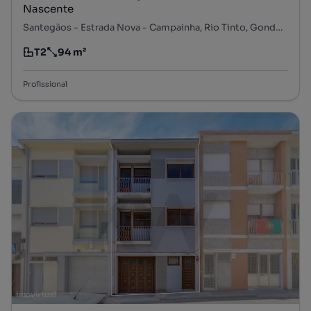
Nascente
Santegãos - Estrada Nova - Campainha, Rio Tinto, Gondomar, Porto
T2
94 m²
Tipologia
Preço por metro quadrado
Profissional