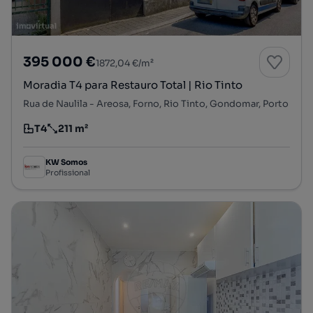
395 000 €
1872,04 €/m²
Moradia T4 para Restauro Total | Rio Tinto
Rua de Naulila - Areosa, Forno, Rio Tinto, Gondomar, Porto
T4
211 m²
Tipologia
Preço por metro quadrado
KW Somos
Profissional