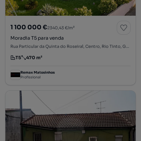
1 100 000 €
2340,43 €/m²
Moradia T5 para venda
Rua Particular da Quinta do Roseiral, Centro, Rio Tinto, Gondomar, Porto
T5
470 m²
Tipologia
Preço por metro quadrado
Remax Matosinhos
Profissional