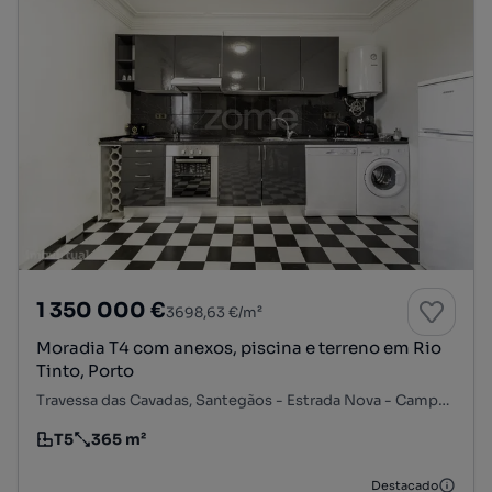
1 350 000 €
3698,63 €/m²
Moradia T4 com anexos, piscina e terreno em Rio
Tinto, Porto
Travessa das Cavadas, Santegãos - Estrada Nova - Campainha, Rio Tinto, Gondomar, Porto
T5
365 m²
Tipologia
Preço por metro quadrado
Destacado