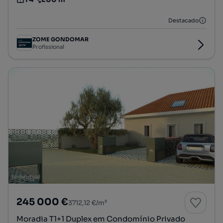
Tipologia
Preço por metro quadrado
Destacado
ZOME GONDOMAR
Profissional
245 000 €
3712,12 €/m²
Moradia T1+1 Duplex em Condomínio Privado