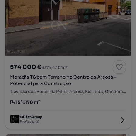
574 000 €
3376,47 €/m²
Moradia T6 com Terreno no Centro da Areosa –
Potencial para Construção
Travessa dos Heróis da Pátria, Areosa, Rio Tinto, Gondomar, Porto
T5
170 m²
Tipologia
Preço por metro quadrado
MillionGroup
Profissional