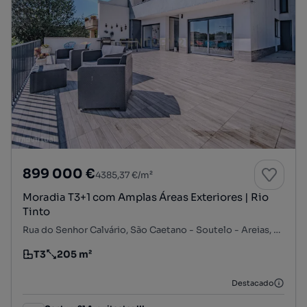
899 000 €
4385,37 €/m²
Moradia T3+1 com Amplas Áreas Exteriores | Rio
Tinto
Rua do Senhor Calvário, São Caetano - Soutelo - Areias, Rio Tinto, Gondomar, Porto
T3
205 m²
Tipologia
Preço por metro quadrado
Destacado