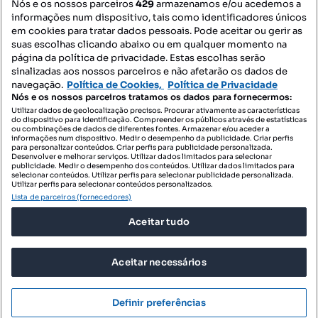
Nós e os nossos parceiros
429
armazenamos e/ou acedemos a
informações num dispositivo, tais como identificadores únicos
Mapa do Site
em cookies para tratar dados pessoais. Pode aceitar ou gerir as
suas escolhas clicando abaixo ou em qualquer momento na
página da política de privacidade. Estas escolhas serão
sinalizadas aos nossos parceiros e não afetarão os dados de
Contacte-nos
navegação.
Política de Cookies,
Política de Privacidade
Nós e os nossos parceiros tratamos os dados para fornecermos:
Utilizar dados de geolocalização precisos. Procurar ativamente as características
do dispositivo para identificação. Compreender os públicos através de estatísticas
SIGA-NOS:
ou combinações de dados de diferentes fontes. Armazenar e/ou aceder a
informações num dispositivo. Medir o desempenho da publicidade. Criar perfis
para personalizar conteúdos. Criar perfis para publicidade personalizada.
Desenvolver e melhorar serviços. Utilizar dados limitados para selecionar
publicidade. Medir o desempenho dos conteúdos. Utilizar dados limitados para
selecionar conteúdos. Utilizar perfis para selecionar publicidade personalizada.
DESCARREGAR NA:
Utilizar perfis para selecionar conteúdos personalizados.
Lista de parceiros (fornecedores)
Aceitar tudo
Aceitar necessários
© 2026 Imovirtual.com, OLX Portugal, S.A.
TERMOS DE UTILIZAÇÃO
Definir preferências
POLÍTICA DE PRIVACIDADE
CONFIGURAÇÕES DE PRIVACIDADE