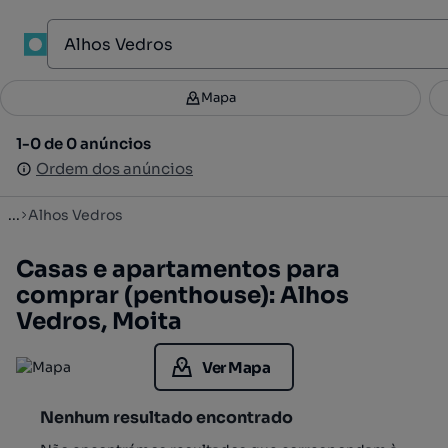
1
Mapa
Mapa
Filtros
Guardar pesquisa
2
1-0 de 0 anúncios
1-0 de 0 anúncios
Ordenar
Ordem dos anúncios
Ordem dos anúncios
...
Alhos Vedros
Casas e apartamentos para
comprar (penthouse): Alhos
Vedros, Moita
Ver Mapa
Nenhum resultado encontrado