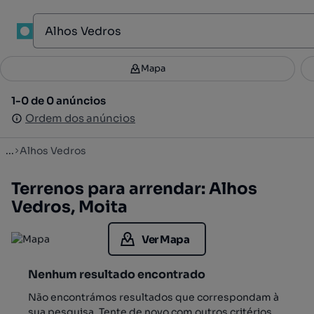
1
Mapa
Mapa
Filtros
Guardar pesquisa
3
1-0 de 0 anúncios
1-0 de 0 anúncios
Ordenar
Ordem dos anúncios
Ordem dos anúncios
...
Alhos Vedros
Terrenos para arrendar: Alhos
Vedros, Moita
Ver Mapa
Nenhum resultado encontrado
Não encontrámos resultados que correspondam à
sua pesquisa. Tente de novo com outros critérios