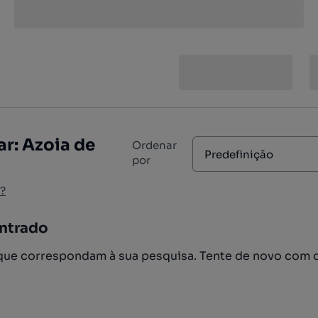
r: Azoia de
Ordenar
Predefinição
por
?
ntrado
ue correspondam à sua pesquisa. Tente de novo com 