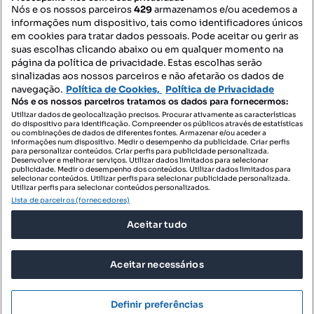
Nós e os nossos parceiros
429
armazenamos e/ou acedemos a
informações num dispositivo, tais como identificadores únicos
Mapa do Site
em cookies para tratar dados pessoais. Pode aceitar ou gerir as
suas escolhas clicando abaixo ou em qualquer momento na
página da política de privacidade. Estas escolhas serão
sinalizadas aos nossos parceiros e não afetarão os dados de
Contacte-nos
navegação.
Política de Cookies,
Política de Privacidade
Nós e os nossos parceiros tratamos os dados para fornecermos:
Utilizar dados de geolocalização precisos. Procurar ativamente as características
do dispositivo para identificação. Compreender os públicos através de estatísticas
SIGA-NOS:
ou combinações de dados de diferentes fontes. Armazenar e/ou aceder a
informações num dispositivo. Medir o desempenho da publicidade. Criar perfis
para personalizar conteúdos. Criar perfis para publicidade personalizada.
Desenvolver e melhorar serviços. Utilizar dados limitados para selecionar
publicidade. Medir o desempenho dos conteúdos. Utilizar dados limitados para
selecionar conteúdos. Utilizar perfis para selecionar publicidade personalizada.
DESCARREGAR NA:
Utilizar perfis para selecionar conteúdos personalizados.
Lista de parceiros (fornecedores)
Aceitar tudo
Aceitar necessários
© 2026 Imovirtual.com, OLX Portugal, S.A.
TERMOS DE UTILIZAÇÃO
Definir preferências
POLÍTICA DE PRIVACIDADE