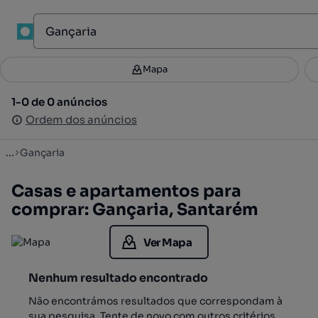
1
Mapa
Mapa
Filtros
Guardar pesquisa
1
1-0 de 0 anúncios
1-0 de 0 anúncios
Ordenar
Ordem dos anúncios
Ordem dos anúncios
...
Gançaria
Casas e apartamentos para
comprar: Gançaria, Santarém
Ver Mapa
Nenhum resultado encontrado
Não encontrámos resultados que correspondam à
sua pesquisa. Tente de novo com outros critérios