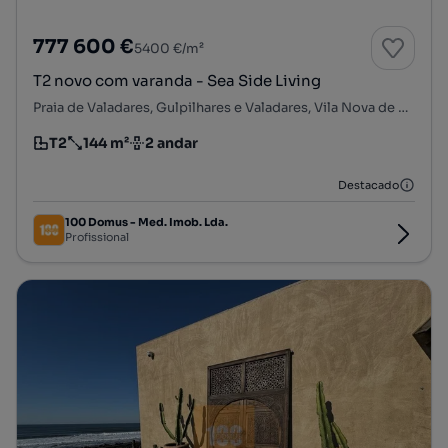
777 600 €
5400 €/m²
T2 novo com varanda - Sea Side Living
Praia de Valadares, Gulpilhares e Valadares, Vila Nova de Gaia, Porto
T2
144 m²
2 andar
Tipologia
Preço por metro quadrado
Andar
Destacado
100 Domus - Med. Imob. Lda.
Profissional