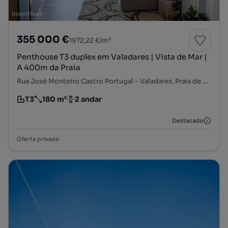
355 000 €
1972,22 €/m²
Penthouse T3 duplex em Valadares | Vista de Mar |
A 400m da Praia
Rua José Monteiro Castro Portugal - Valadares, Praia de Valadares, Gulpilhares e Valadares, Vila Nova de Gaia, Porto
T3
180 m²
2 andar
Tipologia
Preço por metro quadrado
Andar
Destacado
Oferta privada