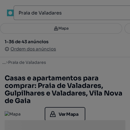
1
Mapa
Mapa
Filtros
Guardar pesquisa
1
1-36 de 43 anúncios
1-36 de 43 anúncios
Ordenar
Ordem dos anúncios
Ordem dos anúncios
...
Praia de Valadares
Casas e apartamentos para
comprar: Praia de Valadares,
Gulpilhares e Valadares, Vila Nova
de Gaia
Ver Mapa