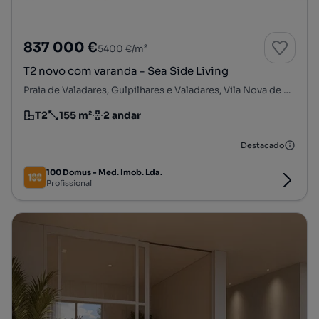
837 000 €
5400 €/m²
T2 novo com varanda - Sea Side Living
Praia de Valadares, Gulpilhares e Valadares, Vila Nova de Gaia, Porto
T2
155 m²
2 andar
Tipologia
Preço por metro quadrado
Andar
Destacado
100 Domus - Med. Imob. Lda.
Profissional