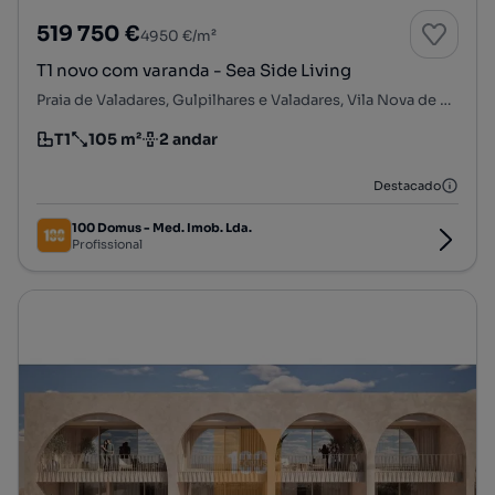
519 750 €
4950 €/m²
T1 novo com varanda - Sea Side Living
Praia de Valadares, Gulpilhares e Valadares, Vila Nova de Gaia, Porto
T1
105 m²
2 andar
Tipologia
Preço por metro quadrado
Andar
Destacado
100 Domus - Med. Imob. Lda.
Profissional