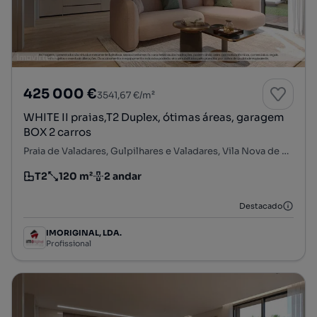
425 000 €
3541,67 €/m²
WHITE II praias,T2 Duplex, ótimas áreas, garagem
BOX 2 carros
Praia de Valadares, Gulpilhares e Valadares, Vila Nova de Gaia, Porto
T2
120 m²
2 andar
Tipologia
Preço por metro quadrado
Andar
Destacado
IMORIGINAL, LDA.
Profissional