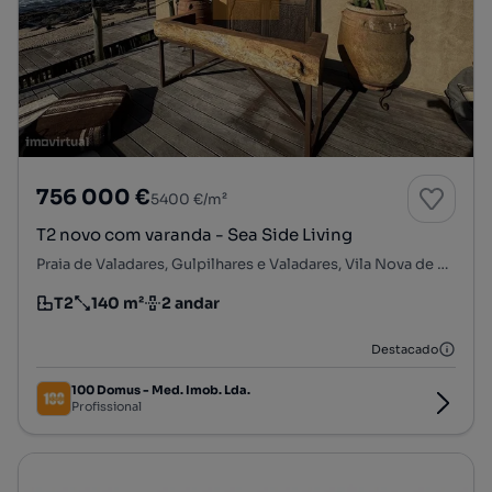
756 000 €
5400 €/m²
T2 novo com varanda - Sea Side Living
Praia de Valadares, Gulpilhares e Valadares, Vila Nova de Gaia, Porto
T2
140 m²
2 andar
Tipologia
Preço por metro quadrado
Andar
Destacado
100 Domus - Med. Imob. Lda.
Profissional