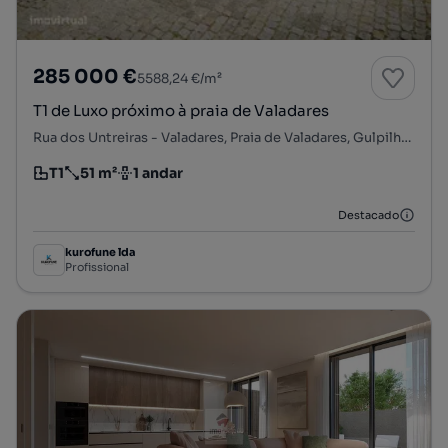
285 000 €
5588,24 €/m²
T1 de Luxo próximo à praia de Valadares
Rua dos Untreiras - Valadares, Praia de Valadares, Gulpilhares e Valadares, Vila Nova de Gaia, Porto
T1
51 m²
1 andar
Tipologia
Preço por metro quadrado
Andar
Destacado
kurofune lda
Profissional