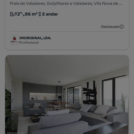
Praia de Valadares, Gulpilhares e Valadares, Vila Nova de Gaia, Porto
T2
96 m²
2 andar
Tipologia
Preço por metro quadrado
Andar
Destacado
IMORIGINAL, LDA.
Profissional