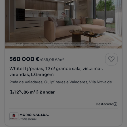
360 000 €
4186,05 €/m²
White II j/praias, T2 c/ grande sala, vista mar,
varandas, L.Garagem
Praia de Valadares, Gulpilhares e Valadares, Vila Nova de Gaia, Porto
T2
86 m²
2 andar
Tipologia
Preço por metro quadrado
Andar
Destacado
IMORIGINAL, LDA.
Profissional