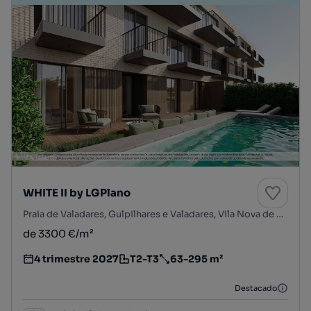
WHITE II by LGPlano
Praia de Valadares, Gulpilhares e Valadares, Vila Nova de Gaia, Porto
de 3300 €/m²
4 trimestre 2027
T2-T3
63-295 m²
Estimativa da entrega do empreendimento imobiliário
Tipologia
Preço por metro quadrado
Destacado