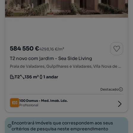
584 550 €
4298,16 €/m²
T2 novo com jardim - Sea Side Living
Praia de Valadares, Gulpilhares e Valadares, Vila Nova de Gaia, Porto
T2
136 m²
1 andar
Tipologia
Preço por metro quadrado
Andar
Destacado
100 Domus - Med. Imob. Lda.
Profissional
Encontrará imóveis que correspondem aos seus
critérios de pesquisa neste empreendimento