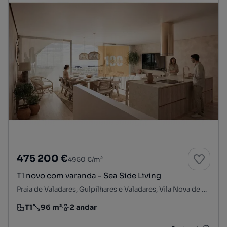
475 200 €
4950 €/m²
T1 novo com varanda - Sea Side Living
Praia de Valadares, Gulpilhares e Valadares, Vila Nova de Gaia, Porto
T1
96 m²
2 andar
Tipologia
Preço por metro quadrado
Andar