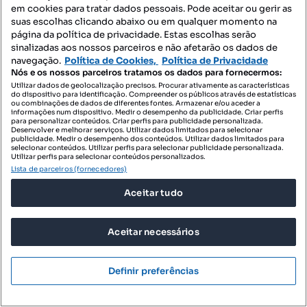
em cookies para tratar dados pessoais. Pode aceitar ou gerir as
suas escolhas clicando abaixo ou em qualquer momento na
página da política de privacidade. Estas escolhas serão
sinalizadas aos nossos parceiros e não afetarão os dados de
navegação.
Política de Cookies,
Política de Privacidade
Nós e os nossos parceiros tratamos os dados para fornecermos:
Utilizar dados de geolocalização precisos. Procurar ativamente as características
do dispositivo para identificação. Compreender os públicos através de estatísticas
ou combinações de dados de diferentes fontes. Armazenar e/ou aceder a
informações num dispositivo. Medir o desempenho da publicidade. Criar perfis
449 000 €
para personalizar conteúdos. Criar perfis para publicidade personalizada.
5282,35 €/m²
Desenvolver e melhorar serviços. Utilizar dados limitados para selecionar
publicidade. Medir o desempenho dos conteúdos. Utilizar dados limitados para
T1 novo com jardim - Sea Side Living
selecionar conteúdos. Utilizar perfis para selecionar publicidade personalizada.
Utilizar perfis para selecionar conteúdos personalizados.
Praia de Valadares, Gulpilhares e Valadares, Vila Nova de Gaia, Porto
Lista de parceiros (fornecedores)
T1
85 m²
1 andar
Aceitar tudo
Tipologia
Preço por metro quadrado
Andar
100 Domus - Med. Imob. Lda.
Aceitar necessários
Profissional
Definir preferências