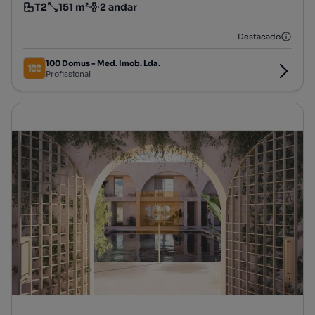
T2
151 m²
2 andar
Tipologia
Preço por metro quadrado
Andar
Destacado
100 Domus - Med. Imob. Lda.
Profissional