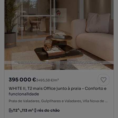
395 000 €
3495,58 €/m²
WHITE II, T2 mais Office junto à praia – Conforto e
funcionalidade
Praia de Valadares, Gulpilhares e Valadares, Vila Nova de Gaia, Porto
T2
113 m²
rés do chão
Tipologia
Preço por metro quadrado
Andar