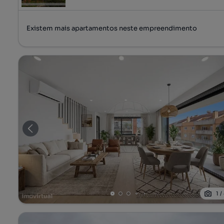
Tipologia
Preço por metro quadrado
Existem mais apartamentos neste empreendimento
1
/