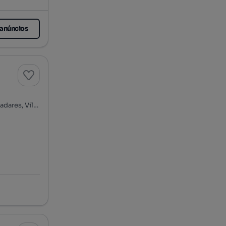
 anúncios
Rua de Belide - Valadares, Praia de Valadares, Gulpilhares e Valadares, Vila Nova de Gaia, Porto