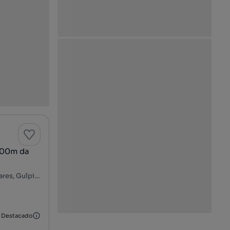
 400m da
Rua José Monteiro Castro Portugal - Valadares, Praia de Valadares, Gulpilhares e Valadares, Vila Nova de Gaia, Porto
Destacado