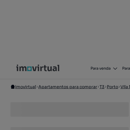
Para venda
Para
Imovirtual
Apartamentos para comprar
T3
Porto
Vila