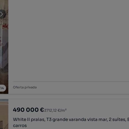
Oferta privada
/
14
490 000 €
3712,12 €/m²
White II praias, T3 grande varanda vista mar, 2 suítes,
carros