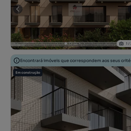
1
/
Encontrará imóveis que correspondem aos seus crit
Em construção