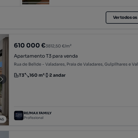
Tipologia
Preço por metro quadrado
Ver todos os
610 000 €
3812,50 €/m²
Apartamento T3 para venda
T3
160 m²
2 andar
Tipologia
Preço por metro quadrado
Andar
RE/MAX FAMILY
Profissional
45