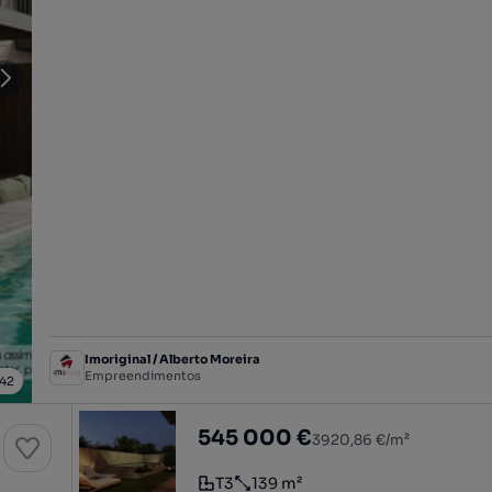
Imoriginal / Alberto Moreira
Empreendimentos
42
e Conforto, BOX 2 carros
WHITE II praias, T3 c/139m2 + jardim 
545 000 €
3920,86 €/m²
T3
139 m²