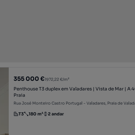
355 000 €
1972,22 €/m²
Penthouse T3 duplex em Valadares | Vista de Mar | A
Praia
T3
180 m²
2 andar
Tipologia
Preço por metro quadrado
Andar