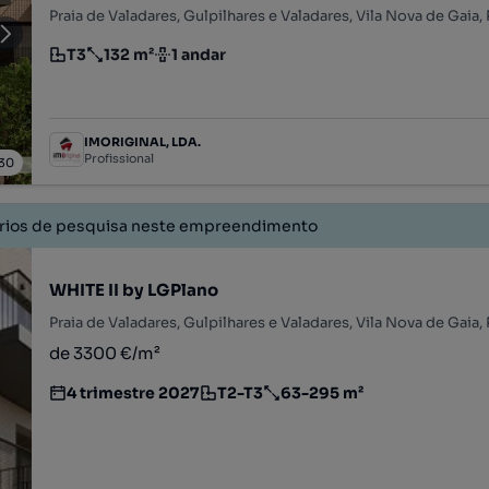
Praia de Valadares, Gulpilhares e Valadares, Vila Nova de Gaia,
T3
132 m²
1 andar
Tipologia
Preço por metro quadrado
Andar
IMORIGINAL, LDA.
Profissional
30
érios de pesquisa neste empreendimento
WHITE II by LGPlano
Praia de Valadares, Gulpilhares e Valadares, Vila Nova de Gaia,
de 3300 €/m²
4 trimestre 2027
T2-T3
63-295 m²
Estimativa da entrega do empreendimento imobiliário
Tipologia
Preço por metro quadrado