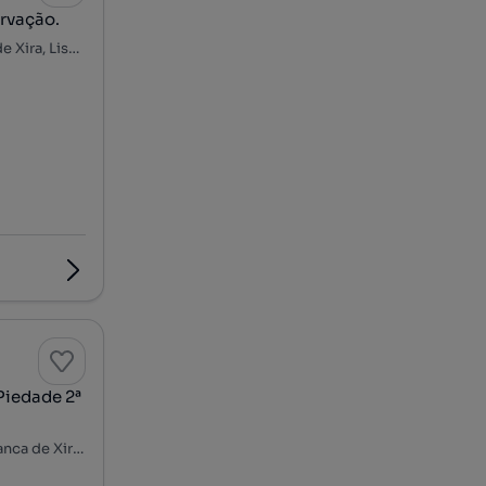
ervação.
Forte da Casa, Póvoa de Santa Iria e Forte da Casa, Vila Franca de Xira, Lisboa
 Piedade 2ª
Póvoa de Santa Iria, Póvoa de Santa Iria e Forte da Casa, Vila Franca de Xira, Lisboa