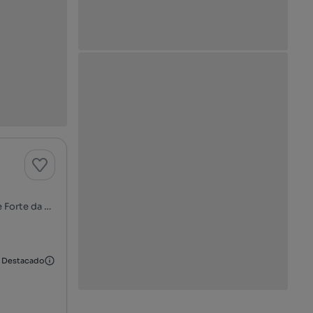
Rua Fernando Pessoa, Póvoa de Santa Iria, Póvoa de Santa Iria e Forte da Casa, Vila Franca de Xira, Lisboa
Destacado