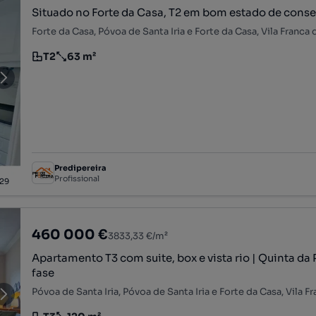
Situado no Forte da Casa, T2 em bom estado de cons
T2
63 m²
Tipologia
Preço por metro quadrado
Predipereira
Profissional
29
460 000 €
3833,33 €/m²
Apartamento T3 com suite, box e vista rio | Quinta da
fase