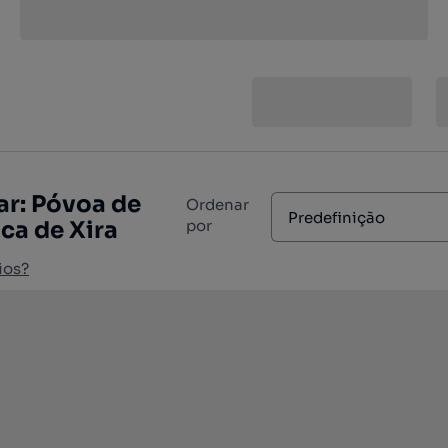
r: Póvoa de
Ordenar
Predefinição
nca de Xira
por
ios?