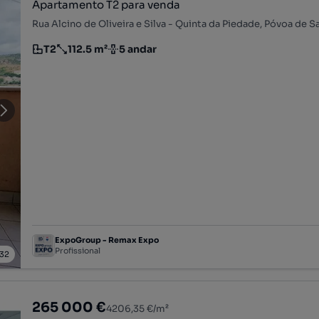
Apartamento T2 para venda
T2
112.5 m²
5 andar
Tipologia
Preço por metro quadrado
Andar
ExpoGroup - Remax Expo
Profissional
32
265 000 €
4206,35 €/m²