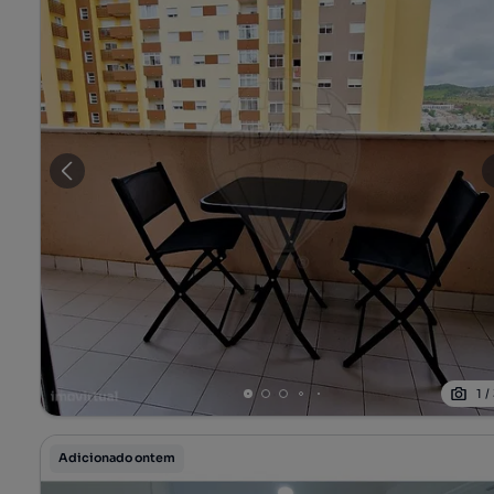
1
/
Adicionado ontem