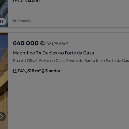
T3
120 m²
Tipologia
Preço por metro quadrado
Profissional
33
640 000 €
2031,75 €/m²
Magnífico T4 Duplex no Forte da Casa
T4
315 m²
3 andar
Tipologia
Preço por metro quadrado
Andar