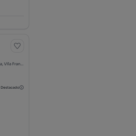
Rua do Olival, Forte da Casa, Póvoa de Santa Iria e Forte da Casa, Vila Franca de Xira, Lisboa
Destacado