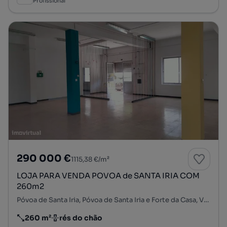
Profissional
290 000 €
1115,38 €/m²
LOJA PARA VENDA POVOA de SANTA IRIA COM
260m2
Póvoa de Santa Iria, Póvoa de Santa Iria e Forte da Casa, Vila Franca de Xira, Lisboa
260 m²
rés do chão
Preço por metro quadrado
Andar