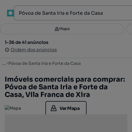
1
Mapa
Mapa
Filtros
Guardar pesquisa
2
1-36 de 41 anúncios
1-36 de 41 anúncios
Ordenar
Ordem dos anúncios
Ordem dos anúncios
...
Póvoa de Santa Iria e Forte da Casa
Imóveis comerciais para comprar:
Póvoa de Santa Iria e Forte da
Casa, Vila Franca de Xira
Ver Mapa