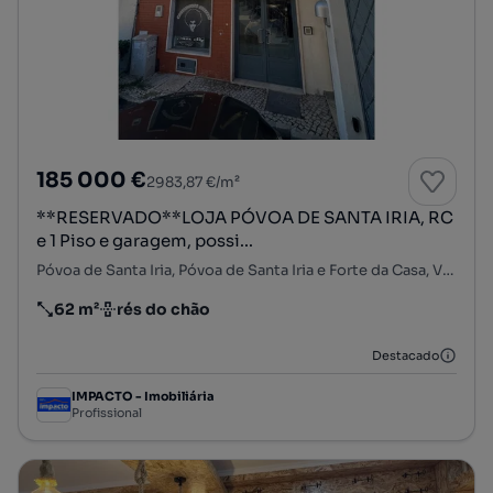
185 000 €
2983,87 €/m²
**RESERVADO**LOJA PÓVOA DE SANTA IRIA, RC
e 1 Piso e garagem, possi...
Póvoa de Santa Iria, Póvoa de Santa Iria e Forte da Casa, Vila Franca de Xira, Lisboa
62 m²
rés do chão
Preço por metro quadrado
Andar
Destacado
IMPACTO - Imobiliária
Profissional