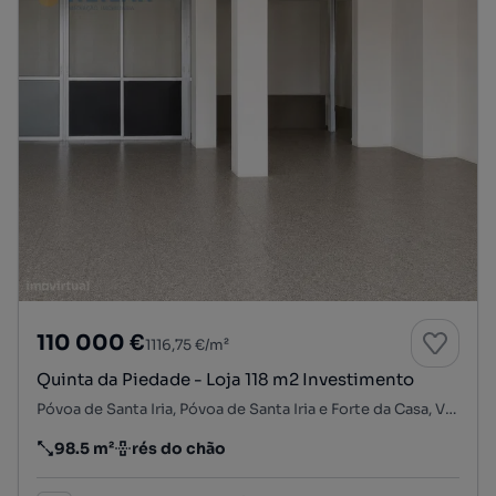
110 000 €
1116,75 €/m²
Quinta da Piedade - Loja 118 m2 Investimento
Póvoa de Santa Iria, Póvoa de Santa Iria e Forte da Casa, Vila Franca de Xira, Lisboa
98.5 m²
rés do chão
Preço por metro quadrado
Andar