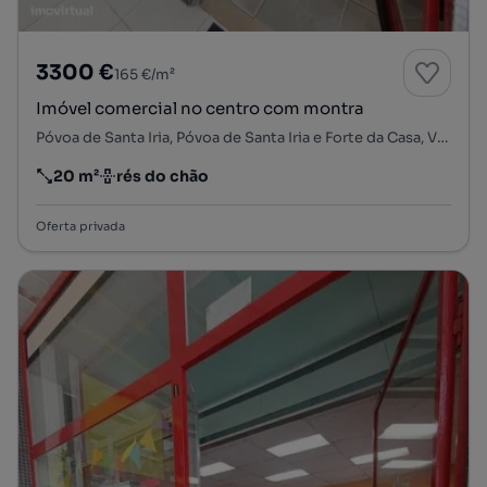
3300 €
165 €/m²
Imóvel comercial no centro com montra
Póvoa de Santa Iria, Póvoa de Santa Iria e Forte da Casa, Vila Franca de Xira, Lisboa
20 m²
rés do chão
Preço por metro quadrado
Andar
Oferta privada