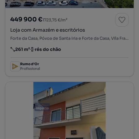
449 900 €
1723,75 €/m²
Loja com Armazém e escritórios
Forte da Casa, Póvoa de Santa Iria e Forte da Casa, Vila Franca de Xira, Lisboa
261 m²
rés do chão
Preço por metro quadrado
Andar
Rumo d'Or
Profissional