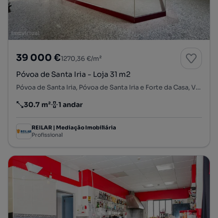
39 000 €
1270,36 €/m²
Póvoa de Santa Iria - Loja 31 m2
Póvoa de Santa Iria, Póvoa de Santa Iria e Forte da Casa, Vila Franca de Xira, Lisboa
30.7 m²
1 andar
Preço por metro quadrado
Andar
REILAR | Mediação Imobiliária
Profissional