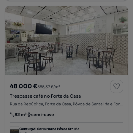
48 000 €
585,37 €/m²
Trespasse café no Forte da Casa
Rua da República, Forte da Casa, Póvoa de Santa Iria e Forte da Casa, Vila Franca de Xira, Lisboa
82 m²
semi-cave
Preço por metro quadrado
Andar
Century21 Serrurbana Póvoa Stª Iria