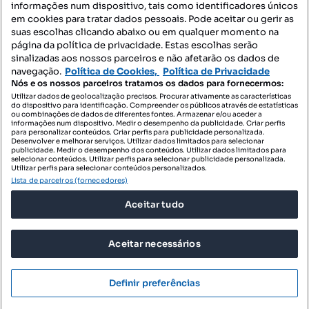
informações num dispositivo, tais como identificadores únicos
Mapa do Site
em cookies para tratar dados pessoais. Pode aceitar ou gerir as
suas escolhas clicando abaixo ou em qualquer momento na
página da política de privacidade. Estas escolhas serão
sinalizadas aos nossos parceiros e não afetarão os dados de
Contacte-nos
navegação.
Política de Cookies,
Política de Privacidade
Nós e os nossos parceiros tratamos os dados para fornecermos:
Utilizar dados de geolocalização precisos. Procurar ativamente as características
do dispositivo para identificação. Compreender os públicos através de estatísticas
SIGA-NOS:
ou combinações de dados de diferentes fontes. Armazenar e/ou aceder a
informações num dispositivo. Medir o desempenho da publicidade. Criar perfis
para personalizar conteúdos. Criar perfis para publicidade personalizada.
Desenvolver e melhorar serviços. Utilizar dados limitados para selecionar
publicidade. Medir o desempenho dos conteúdos. Utilizar dados limitados para
selecionar conteúdos. Utilizar perfis para selecionar publicidade personalizada.
DESCARREGAR NA:
Utilizar perfis para selecionar conteúdos personalizados.
Lista de parceiros (fornecedores)
Aceitar tudo
Aceitar necessários
© 2026 Imovirtual.com, OLX Portugal, S.A.
TERMOS DE UTILIZAÇÃO
Definir preferências
POLÍTICA DE PRIVACIDADE
CONFIGURAÇÕES DE PRIVACIDADE