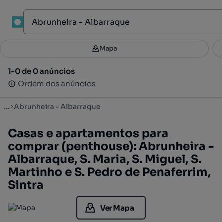
1
Mapa
Mapa
Filtros
Guardar pesquisa
2
1-0 de 0 anúncios
1-0 de 0 anúncios
Ordenar
Ordem dos anúncios
Ordem dos anúncios
...
Abrunheira - Albarraque
Casas e apartamentos para
comprar (penthouse): Abrunheira -
Albarraque, S. Maria, S. Miguel, S.
Martinho e S. Pedro de Penaferrim,
Sintra
Ver Mapa