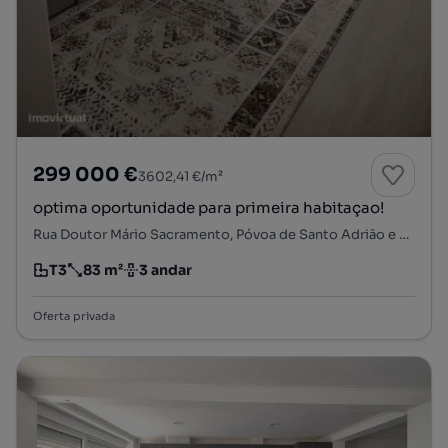
299 000 €
3602,41 €/m²
optima oportunidade para primeira habitaçao!
Rua Doutor Mário Sacramento, Póvoa de Santo Adrião e Olival Basto, Odivelas, Lisboa
T3
83 m²
3 andar
Tipologia
Preço por metro quadrado
Andar
Oferta privada