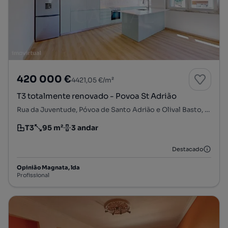
420 000 €
4421,05 €/m²
T3 totalmente renovado - Povoa St Adrião
Rua da Juventude, Póvoa de Santo Adrião e Olival Basto, Odivelas, Lisboa
T3
95 m²
3 andar
Tipologia
Preço por metro quadrado
Andar
Destacado
Opinião Magnata, lda
Profissional