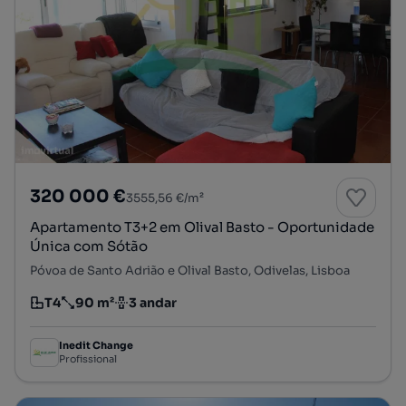
320 000 €
3555,56 €/m²
Apartamento T3+2 em Olival Basto - Oportunidade
Única com Sótão
Póvoa de Santo Adrião e Olival Basto, Odivelas, Lisboa
T4
90 m²
3 andar
Tipologia
Preço por metro quadrado
Andar
Inedit Change
Profissional