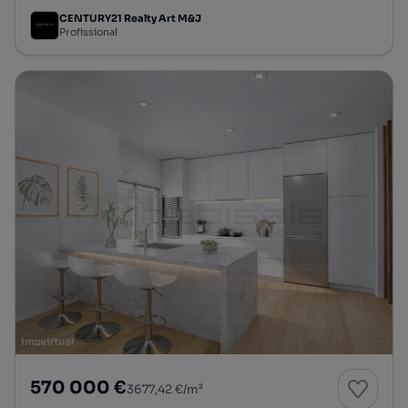
CENTURY21 Realty Art M&J
Profissional
570 000 €
3677,42 €/m²