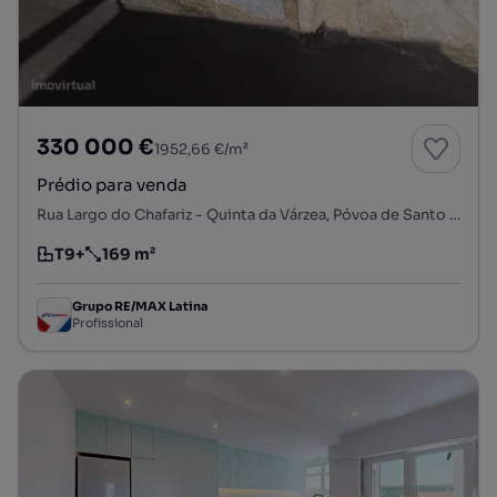
330 000 €
1952,66 €/m²
Prédio para venda
Rua Largo do Chafariz - Quinta da Várzea, Póvoa de Santo Adrião e Olival Basto, Odivelas, Lisboa
T9+
169 m²
Tipologia
Preço por metro quadrado
Grupo RE/MAX Latina
Profissional