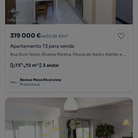
319 000 €
4430,56 €/m²
Apartamento T3 para venda
Rua Dom Nuno Álvares Pereira, Póvoa de Santo Adrião e Olival Basto, Odivelas, Lisboa
T3
72 m²
3 andar
Tipologia
Preço por metro quadrado
Andar
Remax Place Riverview
Profissional