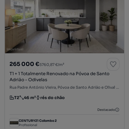
265 000 €
5760,87 €/m²
T1 + 1 Totalmente Renovado na Póvoa de Santo
Adrião - Odivelas
Rua Padre António Vieira, Póvoa de Santo Adrião e Olival Basto, Odivelas, Lisboa
T2
46 m²
rés do chão
Tipologia
Preço por metro quadrado
Andar
Destacado
CENTURY21 Colombo 2
Profissional