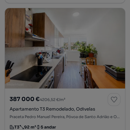
387 000 €
4206,52 €/m²
Apartamento T3 Remodelado, Odivelas
Praceta Pedro Manuel Pereira, Póvoa de Santo Adrião e Olival Basto, Odivelas, Lisboa
T3
92 m²
5 andar
Tipologia
Preço por metro quadrado
Andar