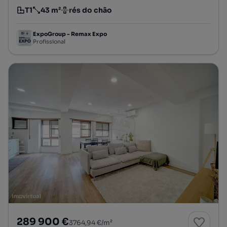
T1
43 m²
rés do chão
Tipologia
Preço por metro quadrado
Andar
ExpoGroup - Remax Expo
Profissional
289 900 €
3764,94 €/m²