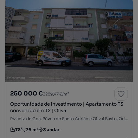
250 000 €
3289,47 €/m²
Oportunidade de Investimento | Apartamento T3
convertido em T2 | Oliva
Praceta de Goa, Póvoa de Santo Adrião e Olival Basto, Odivelas, Lisboa
T3
76 m²
3 andar
Tipologia
Preço por metro quadrado
Andar