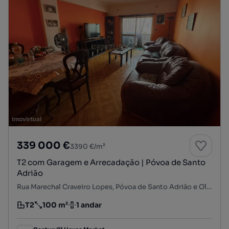
339 000 €
3390 €/m²
T2 com Garagem e Arrecadação | Póvoa de Santo
Adrião
Rua Marechal Craveiro Lopes, Póvoa de Santo Adrião e Olival Basto, Odivelas, Lisboa
T2
100 m²
1 andar
Tipologia
Preço por metro quadrado
Andar