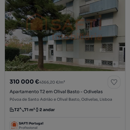
310 000 €
4366,20 €/m²
Apartamento T2 em Olival Basto - Odivelas
Póvoa de Santo Adrião e Olival Basto, Odivelas, Lisboa
T2
71 m²
2 andar
Tipologia
Preço por metro quadrado
Andar
SAFTI Portugal
Profissional