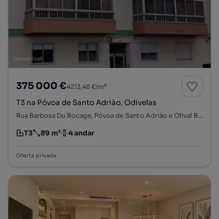
375 000 €
4213,48 €/m²
T3 na Póvoa de Santo Adrião, Odivelas
Rua Barbosa Du Bocage, Póvoa de Santo Adrião e Olival Basto, Odivelas, Lisboa
T3
89 m²
4 andar
Tipologia
Preço por metro quadrado
Andar
Oferta privada