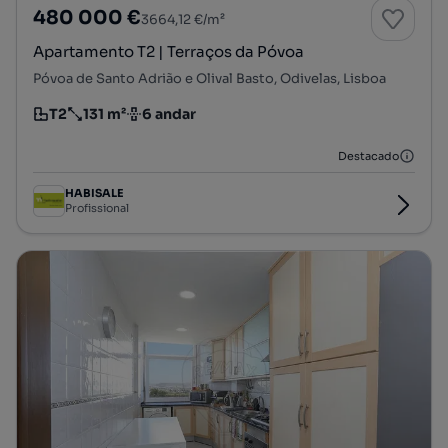
480 000 €
3664,12 €/m²
Apartamento T2 | Terraços da Póvoa
Póvoa de Santo Adrião e Olival Basto, Odivelas, Lisboa
T2
131 m²
6 andar
Tipologia
Preço por metro quadrado
Andar
Destacado
HABISALE
Profissional