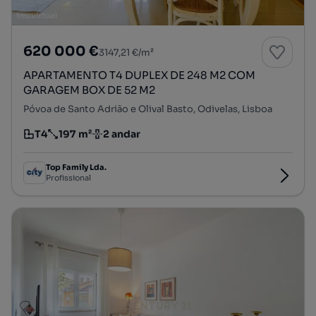
620 000 €
3147,21 €/m²
APARTAMENTO T4 DUPLEX DE 248 M2 COM
GARAGEM BOX DE 52 M2
Póvoa de Santo Adrião e Olival Basto, Odivelas, Lisboa
T4
197 m²
2 andar
Tipologia
Preço por metro quadrado
Andar
Top Family Lda.
Profissional