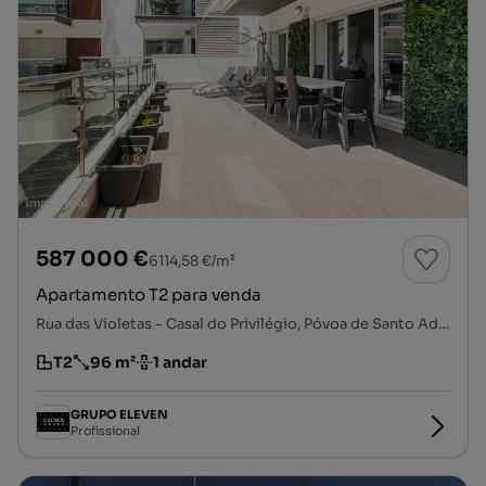
587 000 €
6114,58 €/m²
Apartamento T2 para venda
Rua das Violetas - Casal do Privilégio, Póvoa de Santo Adrião e Olival Basto, Odivelas, Lisboa
T2
96 m²
1 andar
Tipologia
Preço por metro quadrado
Andar
GRUPO ELEVEN
Profissional