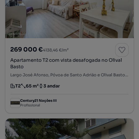
269 000 €
4138,46 €/m²
Apartamento T2 com vista desafogada no Olival
Basto
Largo José Afonso, Póvoa de Santo Adrião e Olival Basto, Odivelas, Lisboa
T2
65 m²
3 andar
Tipologia
Preço por metro quadrado
Andar
Century21 Nações III
Profissional