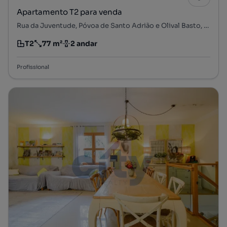
Apartamento T2 para venda
Rua da Juventude, Póvoa de Santo Adrião e Olival Basto, Odivelas, Lisboa
T2
77 m²
2 andar
Tipologia
Preço por metro quadrado
Andar
Profissional