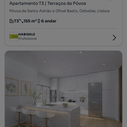
Apartamento T3 | Terraços da Póvoa
Póvoa de Santo Adrião e Olival Basto, Odivelas, Lisboa
T3
155 m²
6 andar
Tipologia
Preço por metro quadrado
Andar
HABISALE
Profissional