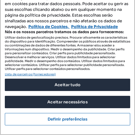
em cookies para tratar dados pessoais. Pode aceitar ou gerir as
suas escolhas clicando abaixo ou em qualquer momento na
página da política de privacidade. Estas escolhas serão
sinalizadas aos nossos parceiros e não afetarão os dados de
navegação.
Política de Cookies,
Política de Privacidade
Nós e os nossos parceiros tratamos os dados para fornecermos:
Utilizar dados de geolocalização precisos. Procurar ativamente as características
do dispositivo para identificação. Compreender os públicos através de estatísticas
ou combinações de dados de diferentes fontes. Armazenar e/ou aceder a
informações num dispositivo. Medir o desempenho da publicidade. Criar perfis
490 000 €
para personalizar conteúdos. Criar perfis para publicidade personalizada.
3740,46 €/m²
Desenvolver e melhorar serviços. Utilizar dados limitados para selecionar
publicidade. Medir o desempenho dos conteúdos. Utilizar dados limitados para
Apartamento T2 | Terraços da Póvoa
selecionar conteúdos. Utilizar perfis para selecionar publicidade personalizada.
Utilizar perfis para selecionar conteúdos personalizados.
Póvoa de Santo Adrião e Olival Basto, Odivelas, Lisboa
Lista de parceiros (fornecedores)
T2
131 m²
7 andar
Aceitar tudo
Tipologia
Preço por metro quadrado
Andar
HABISALE
Aceitar necessários
Profissional
Definir preferências