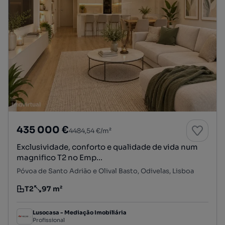
435 000 €
4484,54 €/m²
Exclusividade, conforto e qualidade de vida num
magnifico T2 no Emp...
Póvoa de Santo Adrião e Olival Basto, Odivelas, Lisboa
T2
97 m²
Tipologia
Preço por metro quadrado
Lusocasa - Mediação Imobiliária
Profissional