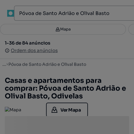
1
Mapa
Mapa
Filtros
Guardar pesquisa
1
1-36 de 84 anúncios
1-36 de 84 anúncios
Ordenar
Ordem dos anúncios
Ordem dos anúncios
...
Póvoa de Santo Adrião e Olival Basto
Casas e apartamentos para
comprar: Póvoa de Santo Adrião e
Olival Basto, Odivelas
Ver Mapa