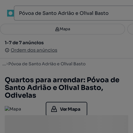
1
Mapa
Mapa
Filtros
Guardar pesquisa
3
1-7 de 7 anúncios
1-7 de 7 anúncios
Ordenar
Ordem dos anúncios
Ordem dos anúncios
...
Póvoa de Santo Adrião e Olival Basto
Quartos para arrendar: Póvoa de
Santo Adrião e Olival Basto,
Odivelas
Ver Mapa