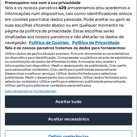
Preocupamo-nos com a sua privacidade
Nós e os nossos parceiros
429
armazenamos e/ou acedemos a
informações num dispositivo, tais como identificadores únicos
Mapa do Site
em cookies para tratar dados pessoais. Pode aceitar ou gerir as
suas escolhas clicando abaixo ou em qualquer momento na
página da política de privacidade. Estas escolhas serão
sinalizadas aos nossos parceiros e não afetarão os dados de
Contacte-nos
navegação.
Política de Cookies,
Política de Privacidade
Nós e os nossos parceiros tratamos os dados para fornecermos:
Utilizar dados de geolocalização precisos. Procurar ativamente as características
do dispositivo para identificação. Compreender os públicos através de estatísticas
SIGA-NOS:
ou combinações de dados de diferentes fontes. Armazenar e/ou aceder a
informações num dispositivo. Medir o desempenho da publicidade. Criar perfis
para personalizar conteúdos. Criar perfis para publicidade personalizada.
Desenvolver e melhorar serviços. Utilizar dados limitados para selecionar
publicidade. Medir o desempenho dos conteúdos. Utilizar dados limitados para
selecionar conteúdos. Utilizar perfis para selecionar publicidade personalizada.
DESCARREGAR NA:
Utilizar perfis para selecionar conteúdos personalizados.
Lista de parceiros (fornecedores)
Aceitar tudo
Aceitar necessários
© 2026 Imovirtual.com, OLX Portugal, S.A.
TERMOS DE UTILIZAÇÃO
Definir preferências
POLÍTICA DE PRIVACIDADE