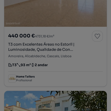
440 000 €
4731,18 €/m²
T3 com Excelentes Áreas no Estoril |
Luminosidade, Qualidade de Con...
Amoreira, Alcabideche, Cascais, Lisboa
T3
93 m²
2 andar
Tipologia
Preço por metro quadrado
Andar
Home Tailors
Profissional