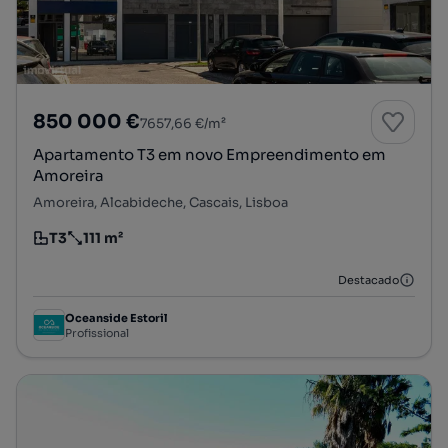
850 000 €
7657,66 €/m²
Apartamento T3 em novo Empreendimento em
Amoreira
Amoreira, Alcabideche, Cascais, Lisboa
T3
111 m²
Tipologia
Preço por metro quadrado
Destacado
Oceanside Estoril
Profissional