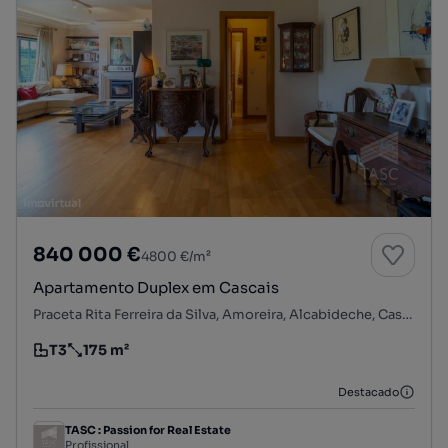
840 000 €
4800 €/m²
Apartamento Duplex em Cascais
Praceta Rita Ferreira da Silva, Amoreira, Alcabideche, Cascais, Lisboa
T3
175 m²
Tipologia
Preço por metro quadrado
Destacado
TASC : Passion for Real Estate
Profissional