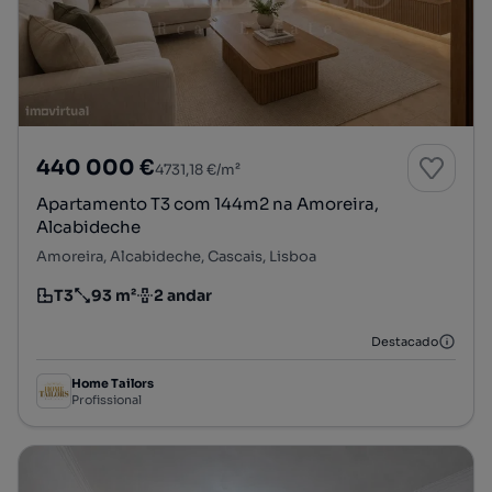
440 000 €
4731,18 €/m²
Apartamento T3 com 144m2 na Amoreira,
Alcabideche
Amoreira, Alcabideche, Cascais, Lisboa
T3
93 m²
2 andar
Tipologia
Preço por metro quadrado
Andar
Destacado
Home Tailors
Profissional