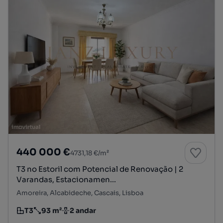
440 000 €
4731,18 €/m²
T3 no Estoril com Potencial de Renovação | 2
Varandas, Estacionamen...
Amoreira, Alcabideche, Cascais, Lisboa
T3
93 m²
2 andar
Tipologia
Preço por metro quadrado
Andar