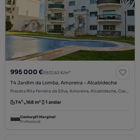
995 000 €
5922,62 €/m²
T4 Jardim da Lomba, Amoreira - Alcabideche
Praceta Rita Ferreira da Silva, Amoreira, Alcabideche, Cascais, Lisboa
T4
168 m²
1 andar
Tipologia
Preço por metro quadrado
Andar
Century21 Marginal
Profissional