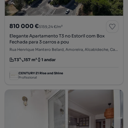
810 000 €
5159,24 €/m²
Elegante Apartamento T3 no Estoril com Box
Fechada para 3 carros a pou
Rua Henrique Mantero Belard, Amoreira, Alcabideche, Cascais, Lisboa
T3
157 m²
1 andar
Tipologia
Preço por metro quadrado
Andar
CENTURY 21 Rise and Shine
Profissional