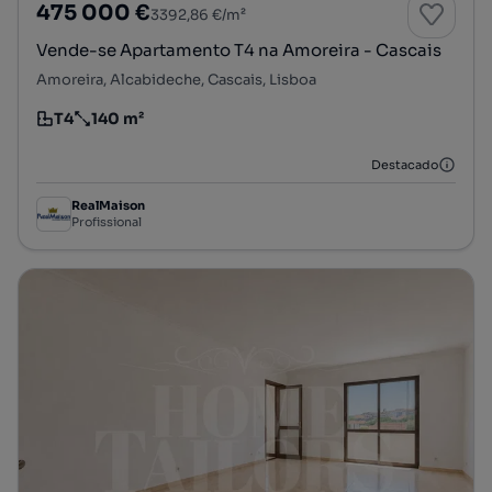
475 000 €
3392,86 €/m²
Vende-se Apartamento T4 na Amoreira - Cascais
Amoreira, Alcabideche, Cascais, Lisboa
T4
140 m²
Tipologia
Preço por metro quadrado
Destacado
RealMaison
Profissional