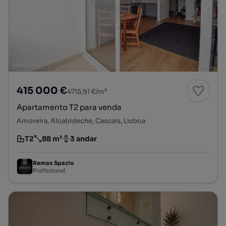
415 000 €
4715,91 €/m²
Apartamento T2 para venda
Amoreira, Alcabideche, Cascais, Lisboa
T2
88 m²
3 andar
Tipologia
Preço por metro quadrado
Andar
Remax Spazio
Profissional