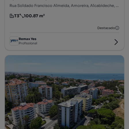
Rua Soldado Francisco Almeida, Amoreira, Alcabideche, Cascais, Lisboa
T3
100.87 m²
Tipologia
Preço por metro quadrado
Destacado
Remax Yes
Profissional