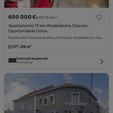
600 000 €
6315,79 €/m²
Apartamento T2 em Alcabideche, Cascais -
Oportunidade Única
Praceta Rita Ferreira da Silva, Amoreira, Alcabideche, Cascais, Lisboa
T2
95 m²
Tipologia
Preço por metro quadrado
Century21 Nações VIII
Profissional