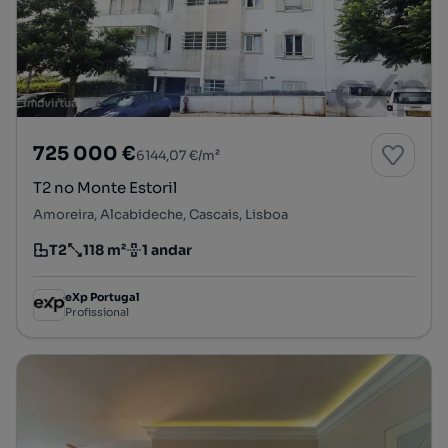
725 000 €
6144,07 €/m²
T2 no Monte Estoril
Amoreira, Alcabideche, Cascais, Lisboa
T2
118 m²
1 andar
Tipologia
Preço por metro quadrado
Andar
eXp Portugal
Profissional