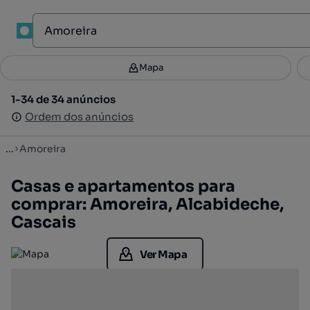
1
Mapa
Mapa
Filtros
Guardar pesquisa
1
1-34 de 34 anúncios
1-34 de 34 anúncios
Ordenar
Ordem dos anúncios
Ordem dos anúncios
...
Amoreira
Casas e apartamentos para
comprar: Amoreira, Alcabideche,
Cascais
Ver Mapa