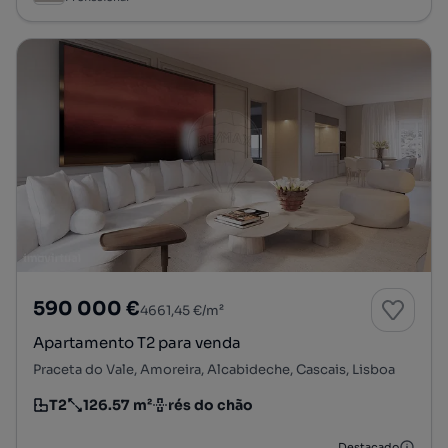
590 000 €
4661,45 €/m²
Apartamento T2 para venda
Praceta do Vale, Amoreira, Alcabideche, Cascais, Lisboa
T2
126.57 m²
rés do chão
Tipologia
Preço por metro quadrado
Andar
Destacado