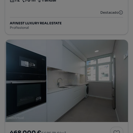
T2
70 m²
1 andar
Tipologia
Preço por metro quadrado
Andar
Destacado
AFINEST LUXURY REAL ESTATE
Profissional