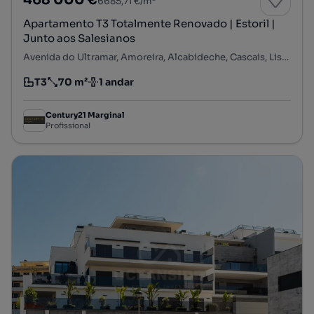
468 000 €
6685,71 €/m²
Apartamento T3 Totalmente Renovado | Estoril |
Junto aos Salesianos
Avenida do Ultramar, Amoreira, Alcabideche, Cascais, Lisboa
T3
70 m²
1 andar
Tipologia
Preço por metro quadrado
Andar
Century21 Marginal
Profissional