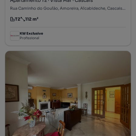
Apartamento T2 · Vista Mar · Cascais
Rua Caminho do Goulão, Amoreira, Alcabideche, Cascais, Lisboa
T2
112 m²
Tipologia
Preço por metro quadrado
KW Exclusive
Profissional