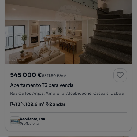
545 000 €
5311,89 €/m²
Apartamento T3 para venda
Rua Carlos Anjos, Amoreira, Alcabideche, Cascais, Lisboa
T3
102.6 m²
2 andar
Tipologia
Preço por metro quadrado
Andar
Reoriente, Lda
Profissional