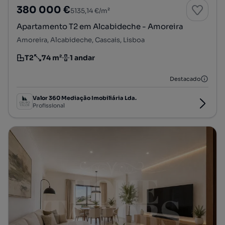
380 000 €
5135,14 €/m²
Apartamento T2 em Alcabideche - Amoreira
Amoreira, Alcabideche, Cascais, Lisboa
T2
74 m²
1 andar
Tipologia
Preço por metro quadrado
Andar
Destacado
Valor 360 Mediação Imobiliária Lda.
Profissional