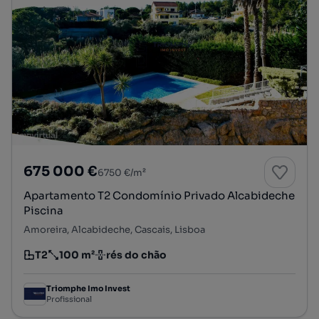
675 000 €
6750 €/m²
Apartamento T2 Condomínio Privado Alcabideche
Piscina
Amoreira, Alcabideche, Cascais, Lisboa
T2
100 m²
rés do chão
Tipologia
Preço por metro quadrado
Andar
Triomphe Imo Invest
Profissional