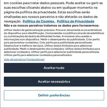
em cookies para tratar dados pessoais. Pode aceitar ou gerir as
suas escolhas clicando abaixo ou em qualquer momento na
página da política de privacidade. Estas escolhas serão
sinalizadas aos nossos parceiros e não afetarão os dados de
navegação.
Política de Cookies,
Política de Privacidade
Nós e os nossos parceiros tratamos os dados para fornecermos:
Utilizar dados de geolocalização precisos. Procurar ativamente as características
do dispositivo para identificação. Compreender os públicos através de estatísticas
ou combinações de dados de diferentes fontes. Armazenar e/ou aceder a
informações num dispositivo. Medir o desempenho da publicidade. Criar perfis
para personalizar conteúdos. Criar perfis para publicidade personalizada.
Desenvolver e melhorar serviços. Utilizar dados limitados para selecionar
publicidade. Medir o desempenho dos conteúdos. Utilizar dados limitados para
selecionar conteúdos. Utilizar perfis para selecionar publicidade personalizada.
Utilizar perfis para selecionar conteúdos personalizados.
Lista de parceiros (fornecedores)
Aceitar tudo
740 000 €
4596,27 €/m²
Apartamento T3 com estacionamento, no
Aceitar necessários
Condomínio Jardim da Lomba
Praceta Rita Ferreira da Silva, Amoreira, Alcabideche, Cascais, Lisboa
Definir preferências
T3
161 m²
rés do chão
Tipologia
Preço por metro quadrado
Andar