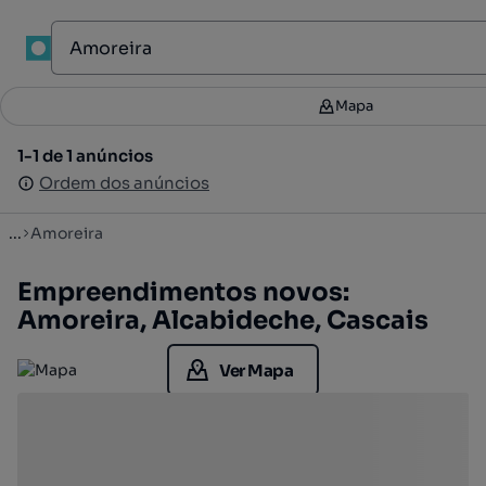
1
Mapa
Mapa
Filtros
2
1-1 de 1 anúncios
1-1 de 1 anúncios
Ordenar
Ordem dos anúncios
Ordem dos anúncios
...
Amoreira
Empreendimentos novos:
Amoreira, Alcabideche, Cascais
Ver Mapa