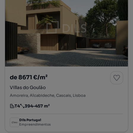
de 8671 €/m²
Villas do Goulão
Amoreira, Alcabideche, Cascais, Lisboa
T4
394-457 m²
Tipologia
Preço por metro quadrado
Dils Portugal
Empreendimentos