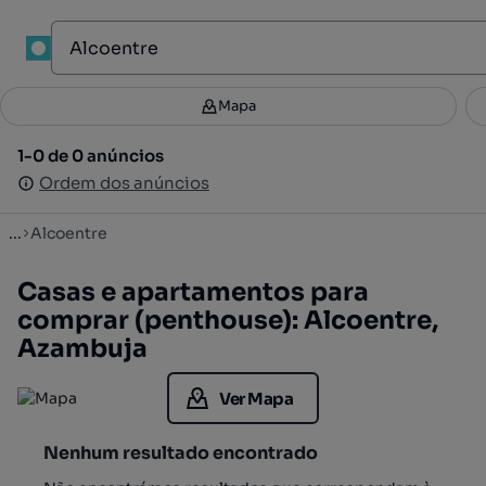
1
Mapa
Mapa
Filtros
Guardar pesquisa
2
1-0 de 0 anúncios
1-0 de 0 anúncios
Ordenar
Ordem dos anúncios
Ordem dos anúncios
...
Alcoentre
Casas e apartamentos para
comprar (penthouse): Alcoentre,
Azambuja
Ver Mapa
Nenhum resultado encontrado