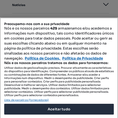
Notícias
PORTAIS
Preocupamo-nos com a sua privacidade
Nós e os nossos parceiros
429
armazenamos e/ou acedemos a
informações num dispositivo, tais como identificadores únicos
Mapa do Site
em cookies para tratar dados pessoais. Pode aceitar ou gerir as
suas escolhas clicando abaixo ou em qualquer momento na
página da política de privacidade. Estas escolhas serão
sinalizadas aos nossos parceiros e não afetarão os dados de
Contacte-nos
navegação.
Política de Cookies,
Política de Privacidade
Nós e os nossos parceiros tratamos os dados para fornecermos:
Utilizar dados de geolocalização precisos. Procurar ativamente as características
do dispositivo para identificação. Compreender os públicos através de estatísticas
SIGA-NOS:
ou combinações de dados de diferentes fontes. Armazenar e/ou aceder a
informações num dispositivo. Medir o desempenho da publicidade. Criar perfis
para personalizar conteúdos. Criar perfis para publicidade personalizada.
Desenvolver e melhorar serviços. Utilizar dados limitados para selecionar
publicidade. Medir o desempenho dos conteúdos. Utilizar dados limitados para
selecionar conteúdos. Utilizar perfis para selecionar publicidade personalizada.
DESCARREGAR NA:
Utilizar perfis para selecionar conteúdos personalizados.
Lista de parceiros (fornecedores)
Aceitar tudo