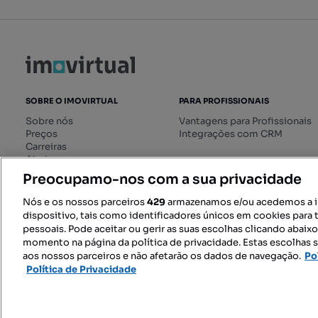
SOBRE O IMOVIRTUAL
PARA PROFISSIONAIS
Sobre nós
Vantagens para Profissionais
Preços
Integrações com CRM
Carreiras
Ajuda
Livro de Reclamações online
Preocupamo-nos com a sua privacidade
Regulamento dos Serviços
Digitais
Nós e os nossos parceiros
429
armazenamos e/ou acedemos a 
dispositivo, tais como identificadores únicos em cookies para 
pessoais. Pode aceitar ou gerir as suas escolhas clicando abaix
momento na página da política de privacidade. Estas escolhas s
SIGA-NOS:
aos nossos parceiros e não afetarão os dados de navegação.
Po
Política de Privacidade
© 2026 Imovirtual.com, OLX Portu