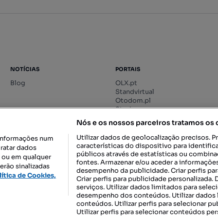
NOTÍCIAS
PORTAIS
Blog
OLX.pt
Standvirtual
Otodom.pl
Storia.ro
Nós e os nossos parceiros tratamos os
Utilizar dados de geolocalização precisos. P
informações num
características do dispositivo para identif
tratar dados
públicos através de estatísticas ou combin
o ou em qualquer
fontes. Armazenar e/ou aceder a informações
erão sinalizadas
desempenho da publicidade. Criar perfis par
DESCARREGAR NA:
lítica de Cookies,
Criar perfis para publicidade personalizada.
serviços. Utilizar dados limitados para selec
desempenho dos conteúdos. Utilizar dados l
conteúdos. Utilizar perfis para selecionar pu
Utilizar perfis para selecionar conteúdos per
gal, S.A.
TERMOS DE UTILIZAÇÃO
POLÍTICA DE PRIVACIDADE
CONF