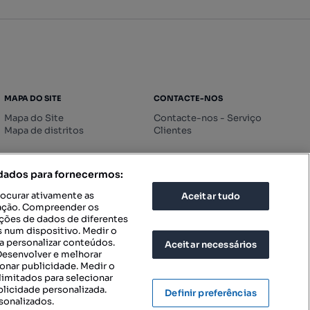
MAPA DO SITE
CONTACTE-NOS
Mapa do Site
Contacte-nos - Serviço
Mapa de distritos
Clientes
 dados para fornecermos:
rocurar ativamente as
Aceitar tudo
icação. Compreender os
ações de dados de diferentes
 num dispositivo. Medir o
a personalizar conteúdos.
Aceitar necessários
 Desenvolver e melhorar
ionar publicidade. Medir o
imitados para selecionar
blicidade personalizada.
Definir preferências
sonalizados.
IGURAÇÕES DE PRIVACIDADE