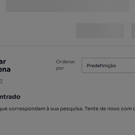
ar
Ordenar
Predefinição
ena
por
?
ntrado
ue correspondam à sua pesquisa. Tente de novo com 