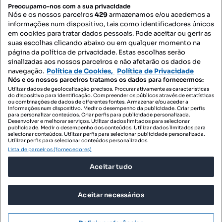
PORTAIS
Preocupamo-nos com a sua privacidade
Nós e os nossos parceiros
429
armazenamos e/ou acedemos a
informações num dispositivo, tais como identificadores únicos
Mapa do Site
em cookies para tratar dados pessoais. Pode aceitar ou gerir as
suas escolhas clicando abaixo ou em qualquer momento na
página da política de privacidade. Estas escolhas serão
sinalizadas aos nossos parceiros e não afetarão os dados de
Contacte-nos
navegação.
Política de Cookies,
Política de Privacidade
Nós e os nossos parceiros tratamos os dados para fornecermos:
Utilizar dados de geolocalização precisos. Procurar ativamente as características
do dispositivo para identificação. Compreender os públicos através de estatísticas
SIGA-NOS:
ou combinações de dados de diferentes fontes. Armazenar e/ou aceder a
informações num dispositivo. Medir o desempenho da publicidade. Criar perfis
para personalizar conteúdos. Criar perfis para publicidade personalizada.
Desenvolver e melhorar serviços. Utilizar dados limitados para selecionar
publicidade. Medir o desempenho dos conteúdos. Utilizar dados limitados para
selecionar conteúdos. Utilizar perfis para selecionar publicidade personalizada.
DESCARREGAR NA:
Utilizar perfis para selecionar conteúdos personalizados.
Lista de parceiros (fornecedores)
Aceitar tudo
Aceitar necessários
© 2026 Imovirtual.com, OLX Portugal, S.A.
TERMOS DE UTILIZAÇÃO