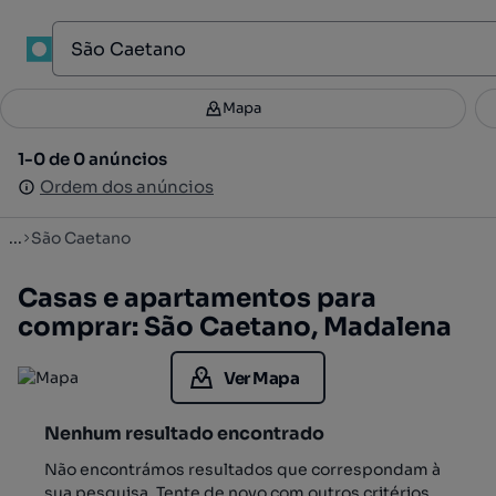
1
Mapa
Mapa
Filtros
Guardar pesquisa
1
1-0 de 0 anúncios
1-0 de 0 anúncios
Ordenar
Ordem dos anúncios
Ordem dos anúncios
...
São Caetano
Casas e apartamentos para
comprar: São Caetano, Madalena
Ver Mapa
Nenhum resultado encontrado
Não encontrámos resultados que correspondam à
sua pesquisa. Tente de novo com outros critérios