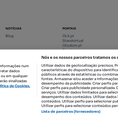
NOTÍCIAS
PORTAIS
Blog
OLX.pt
Standvirtual
Otodom.pl
Storia.ro
Nós e os nossos parceiros tratamos os
Utilizar dados de geolocalização precisos. P
informações num
características do dispositivo para identif
tratar dados
públicos através de estatísticas ou combin
o ou em qualquer
fontes. Armazenar e/ou aceder a informações
erão sinalizadas
desempenho da publicidade. Criar perfis par
DESCARREGAR NA:
lítica de Cookies,
Criar perfis para publicidade personalizada.
serviços. Utilizar dados limitados para selec
desempenho dos conteúdos. Utilizar dados l
conteúdos. Utilizar perfis para selecionar pu
Utilizar perfis para selecionar conteúdos per
gal, S.A.
TERMOS DE UTILIZAÇÃO
POLÍTICA DE PRIVACIDADE
CONF
Lista de parceiros (fornecedores)