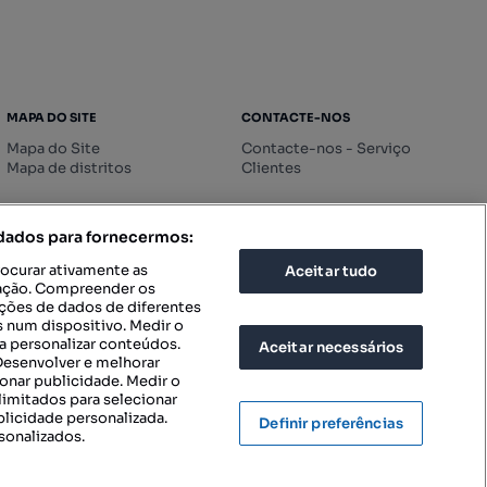
MAPA DO SITE
CONTACTE-NOS
Mapa do Site
Contacte-nos - Serviço
Mapa de distritos
Clientes
 dados para fornecermos:
rocurar ativamente as
Aceitar tudo
icação. Compreender os
ações de dados de diferentes
 num dispositivo. Medir o
a personalizar conteúdos.
Aceitar necessários
 Desenvolver e melhorar
ionar publicidade. Medir o
imitados para selecionar
blicidade personalizada.
Definir preferências
sonalizados.
IGURAÇÕES DE PRIVACIDADE