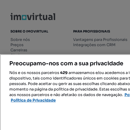
SOBRE O IMOVIRTUAL
PARA PROFISSIONAIS
Sobre nós
Vantagens para Profissionais
Preços
Integrações com CRM
Carreiras
Ajuda
Livro de Reclamações online
Preocupamo-nos com a sua privacidade
Regulamento dos Serviços
Digitais
Nós e os nossos parceiros
429
armazenamos e/ou acedemos a 
dispositivo, tais como identificadores únicos em cookies para 
pessoais. Pode aceitar ou gerir as suas escolhas clicando abaix
momento na página da política de privacidade. Estas escolhas s
SIGA-NOS:
aos nossos parceiros e não afetarão os dados de navegação.
Po
Política de Privacidade
© 2026 Imovirtual.com, OLX Portu