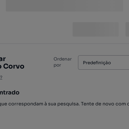
ar
Ordenar
Predefinição
o Corvo
por
?
ntrado
ue correspondam à sua pesquisa. Tente de novo com 