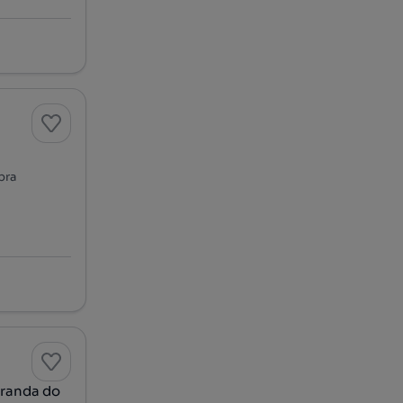
bra
iranda do