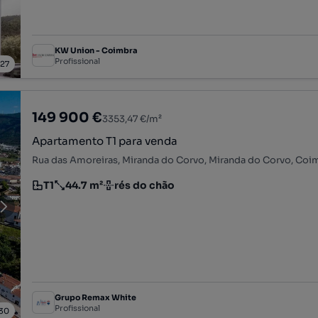
KW Union - Coimbra
Profissional
/
27
149 900 €
3353,47 €/m²
Apartamento T1 para venda
Rua das Amoreiras, Miranda do Corvo, Miranda do Corvo, Coi
T1
44.7 m²
rés do chão
Tipologia
Preço por metro quadrado
Andar
Grupo Remax White
Profissional
30