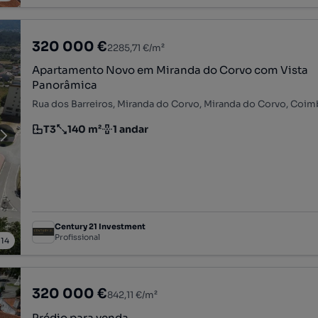
320 000 €
2285,71 €/m²
Apartamento Novo em Miranda do Corvo com Vista
Panorâmica
Rua dos Barreiros, Miranda do Corvo, Miranda do Corvo, Coim
T3
140 m²
1 andar
Tipologia
Preço por metro quadrado
Andar
Century 21 Investment
Profissional
/
14
320 000 €
842,11 €/m²
Prédio para venda