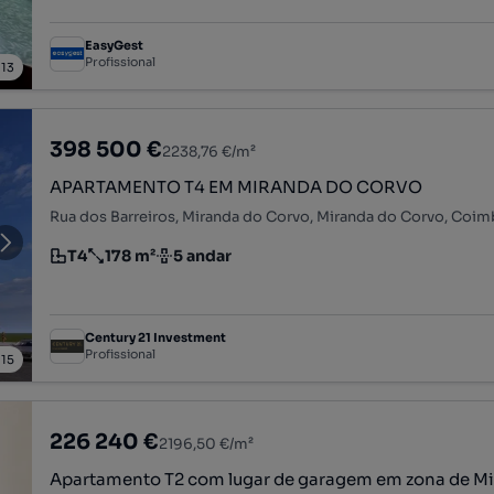
EasyGest
Profissional
/
13
398 500 €
2238,76 €/m²
APARTAMENTO T4 EM MIRANDA DO CORVO
Rua dos Barreiros, Miranda do Corvo, Miranda do Corvo, Coim
T4
178 m²
5 andar
Tipologia
Preço por metro quadrado
Andar
Century 21 Investment
Profissional
/
15
226 240 €
2196,50 €/m²
Apartamento T2 com lugar de garagem em zona de M