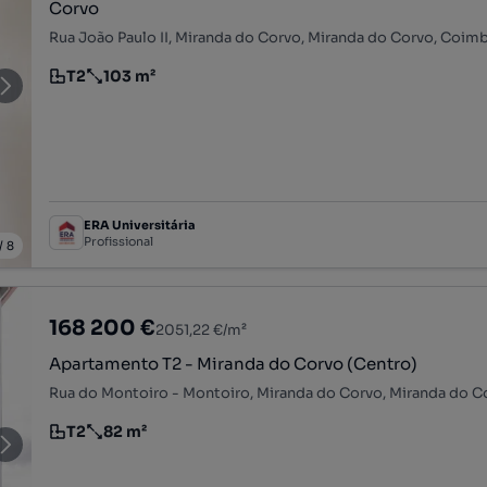
Corvo
Rua João Paulo II, Miranda do Corvo, Miranda do Corvo, Coim
T2
103 m²
Tipologia
Preço por metro quadrado
ERA Universitária
Profissional
/
8
168 200 €
2051,22 €/m²
Apartamento T2 - Miranda do Corvo (Centro)
T2
82 m²
Tipologia
Preço por metro quadrado