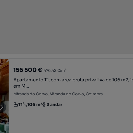
156 500 €
1476,42 €/m²
Apartamento T1, com área bruta privativa de 106 m2, l
em M...
Miranda do Corvo, Miranda do Corvo, Coimbra
T1
106 m²
2 andar
Tipologia
Preço por metro quadrado
Andar