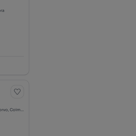
bra
Rua do Montoiro - Montoiro, Miranda do Corvo, Miranda do Corvo, Coimbra