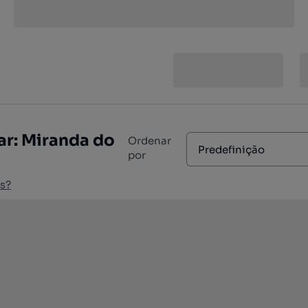
r: Miranda do
Ordenar
Predefinição
por
s?