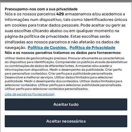
PORTAIS
Preocupamo-nos com a sua privacidade
Nós e os nossos parceiros
429
armazenamos e/ou acedemos a
informações num dispositivo, tais como identificadores únicos
Mapa do Site
em cookies para tratar dados pessoais. Pode aceitar ou gerir as
suas escolhas clicando abaixo ou em qualquer momento na
página da política de privacidade. Estas escolhas serão
sinalizadas aos nossos parceiros e não afetarão os dados de
Contacte-nos
navegação.
Política de Cookies,
Política de Privacidade
Nós e os nossos parceiros tratamos os dados para fornecermos:
Utilizar dados de geolocalização precisos. Procurar ativamente as características
do dispositivo para identificação. Compreender os públicos através de estatísticas
SIGA-NOS:
ou combinações de dados de diferentes fontes. Armazenar e/ou aceder a
informações num dispositivo. Medir o desempenho da publicidade. Criar perfis
para personalizar conteúdos. Criar perfis para publicidade personalizada.
Desenvolver e melhorar serviços. Utilizar dados limitados para selecionar
publicidade. Medir o desempenho dos conteúdos. Utilizar dados limitados para
selecionar conteúdos. Utilizar perfis para selecionar publicidade personalizada.
DESCARREGAR NA:
Utilizar perfis para selecionar conteúdos personalizados.
Lista de parceiros (fornecedores)
Aceitar tudo
Aceitar necessários
© 2026 Imovirtual.com, OLX Portugal, S.A.