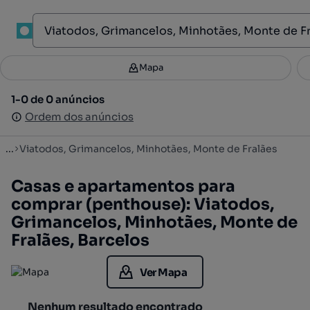
1
Mapa
Mapa
Filtros
Guardar pesquisa
2
1-0 de 0 anúncios
1-0 de 0 anúncios
Ordenar
Ordem dos anúncios
Ordem dos anúncios
...
Viatodos, Grimancelos, Minhotães, Monte de Fralães
Casas e apartamentos para
comprar (penthouse): Viatodos,
Grimancelos, Minhotães, Monte de
Fralães, Barcelos
Ver Mapa
Nenhum resultado encontrado