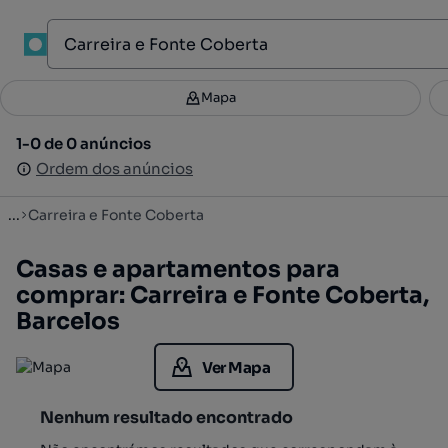
1
Mapa
Mapa
Filtros
Guardar pesquisa
1
1-0 de 0 anúncios
1-0 de 0 anúncios
Ordenar
Ordem dos anúncios
Ordem dos anúncios
...
Carreira e Fonte Coberta
Casas e apartamentos para
comprar: Carreira e Fonte Coberta,
Barcelos
Ver Mapa
Nenhum resultado encontrado