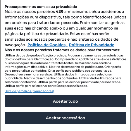
PORTAIS
Preocupamo-nos com a sua privacidade
Nós e os nossos parceiros
429
armazenamos e/ou acedemos a
informações num dispositivo, tais como identificadores únicos
Mapa do Site
em cookies para tratar dados pessoais. Pode aceitar ou gerir as
suas escolhas clicando abaixo ou em qualquer momento na
página da política de privacidade. Estas escolhas serão
sinalizadas aos nossos parceiros e não afetarão os dados de
Contacte-nos
navegação.
Política de Cookies,
Política de Privacidade
Nós e os nossos parceiros tratamos os dados para fornecermos:
Utilizar dados de geolocalização precisos. Procurar ativamente as características
do dispositivo para identificação. Compreender os públicos através de estatísticas
SIGA-NOS:
ou combinações de dados de diferentes fontes. Armazenar e/ou aceder a
informações num dispositivo. Medir o desempenho da publicidade. Criar perfis
para personalizar conteúdos. Criar perfis para publicidade personalizada.
Desenvolver e melhorar serviços. Utilizar dados limitados para selecionar
publicidade. Medir o desempenho dos conteúdos. Utilizar dados limitados para
selecionar conteúdos. Utilizar perfis para selecionar publicidade personalizada.
DESCARREGAR NA:
Utilizar perfis para selecionar conteúdos personalizados.
Lista de parceiros (fornecedores)
Aceitar tudo
Aceitar necessários
© 2026 Imovirtual.com, OLX Portugal, S.A.
TERMOS DE UTILIZAÇÃO