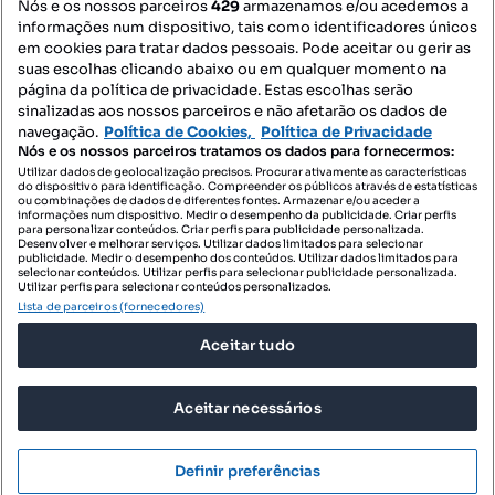
Nós e os nossos parceiros
429
armazenamos e/ou acedemos a
informações num dispositivo, tais como identificadores únicos
Mapa do Site
em cookies para tratar dados pessoais. Pode aceitar ou gerir as
suas escolhas clicando abaixo ou em qualquer momento na
página da política de privacidade. Estas escolhas serão
sinalizadas aos nossos parceiros e não afetarão os dados de
Contacte-nos
navegação.
Política de Cookies,
Política de Privacidade
Nós e os nossos parceiros tratamos os dados para fornecermos:
Utilizar dados de geolocalização precisos. Procurar ativamente as características
do dispositivo para identificação. Compreender os públicos através de estatísticas
SIGA-NOS:
ou combinações de dados de diferentes fontes. Armazenar e/ou aceder a
informações num dispositivo. Medir o desempenho da publicidade. Criar perfis
para personalizar conteúdos. Criar perfis para publicidade personalizada.
Desenvolver e melhorar serviços. Utilizar dados limitados para selecionar
publicidade. Medir o desempenho dos conteúdos. Utilizar dados limitados para
selecionar conteúdos. Utilizar perfis para selecionar publicidade personalizada.
DESCARREGAR NA:
Utilizar perfis para selecionar conteúdos personalizados.
Lista de parceiros (fornecedores)
Aceitar tudo
Aceitar necessários
© 2026 Imovirtual.com, OLX Portugal, S.A.
TERMOS DE UTILIZAÇÃO
Definir preferências
POLÍTICA DE PRIVACIDADE
CONFIGURAÇÕES DE PRIVACIDADE