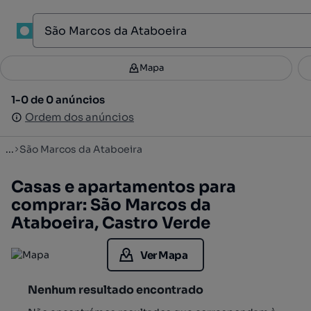
1
Mapa
Mapa
Filtros
Guardar pesquisa
1
1-0 de 0 anúncios
1-0 de 0 anúncios
Ordenar
Ordem dos anúncios
Ordem dos anúncios
...
São Marcos da Ataboeira
Casas e apartamentos para
comprar: São Marcos da
Ataboeira, Castro Verde
Ver Mapa
Nenhum resultado encontrado