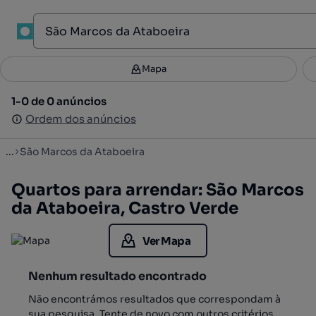
1
Mapa
Mapa
Filtros
Guardar pesquisa
3
1-0 de 0 anúncios
1-0 de 0 anúncios
Ordenar
Ordem dos anúncios
Ordem dos anúncios
...
São Marcos da Ataboeira
Quartos para arrendar: São Marcos
da Ataboeira, Castro Verde
Ver Mapa
Nenhum resultado encontrado
Não encontrámos resultados que correspondam à
sua pesquisa. Tente de novo com outros critérios