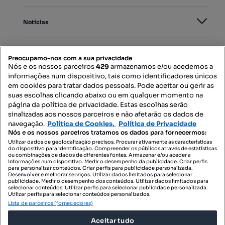
Notícias
PORTAIS
Preocupamo-nos com a sua privacidade
Nós e os nossos parceiros
429
armazenamos e/ou acedemos a
informações num dispositivo, tais como identificadores únicos
Mapa do Site
em cookies para tratar dados pessoais. Pode aceitar ou gerir as
suas escolhas clicando abaixo ou em qualquer momento na
página da política de privacidade. Estas escolhas serão
sinalizadas aos nossos parceiros e não afetarão os dados de
Contacte-nos
navegação.
Política de Cookies,
Política de Privacidade
Nós e os nossos parceiros tratamos os dados para fornecermos:
Utilizar dados de geolocalização precisos. Procurar ativamente as características
do dispositivo para identificação. Compreender os públicos através de estatísticas
SIGA-NOS:
ou combinações de dados de diferentes fontes. Armazenar e/ou aceder a
informações num dispositivo. Medir o desempenho da publicidade. Criar perfis
para personalizar conteúdos. Criar perfis para publicidade personalizada.
Desenvolver e melhorar serviços. Utilizar dados limitados para selecionar
publicidade. Medir o desempenho dos conteúdos. Utilizar dados limitados para
selecionar conteúdos. Utilizar perfis para selecionar publicidade personalizada.
DESCARREGAR NA:
Utilizar perfis para selecionar conteúdos personalizados.
Lista de parceiros (fornecedores)
Aceitar tudo