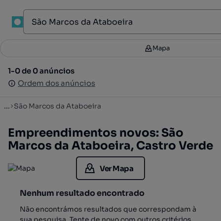
1
Mapa
Mapa
Filtros
2
1-0 de 0 anúncios
1-0 de 0 anúncios
Ordenar
Ordem dos anúncios
Ordem dos anúncios
...
São Marcos da Ataboeira
Empreendimentos novos: São
Marcos da Ataboeira, Castro Verde
Ver Mapa
Nenhum resultado encontrado
Não encontrámos resultados que correspondam à
sua pesquisa. Tente de novo com outros critérios