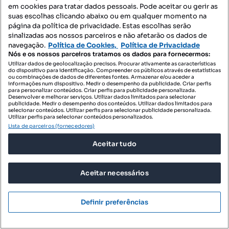
em cookies para tratar dados pessoais. Pode aceitar ou gerir as
suas escolhas clicando abaixo ou em qualquer momento na
página da política de privacidade. Estas escolhas serão
sinalizadas aos nossos parceiros e não afetarão os dados de
navegação.
Política de Cookies,
Política de Privacidade
Nós e os nossos parceiros tratamos os dados para fornecermos:
Utilizar dados de geolocalização precisos. Procurar ativamente as características
do dispositivo para identificação. Compreender os públicos através de estatísticas
ou combinações de dados de diferentes fontes. Armazenar e/ou aceder a
informações num dispositivo. Medir o desempenho da publicidade. Criar perfis
para personalizar conteúdos. Criar perfis para publicidade personalizada.
Desenvolver e melhorar serviços. Utilizar dados limitados para selecionar
publicidade. Medir o desempenho dos conteúdos. Utilizar dados limitados para
735 000 €
6336,21 €/m²
selecionar conteúdos. Utilizar perfis para selecionar publicidade personalizada.
Utilizar perfis para selecionar conteúdos personalizados.
Penthouse T4 de piso inteiro com Vista
Lista de parceiros (fornecedores)
Panorâmica | Carcavelos
Aceitar tudo
Rua das Amoras, São Miguel das Encostas - Silveiras, Carcavelos e Parede, Cascais, Lisboa
T4
116 m²
Tipologia
Preço por metro quadrado
Aceitar necessários
KW ALFA LISBOA
Profissional
Definir preferências