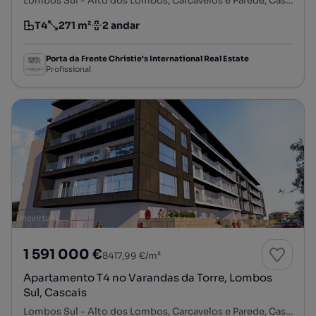
Lombos Sul - Alto dos Lombos, Carcavelos e Parede, Cascais, Lisboa
T4
271 m²
2 andar
Tipologia
Preço por metro quadrado
Andar
Porta da Frente Christie's International Real Estate
Profissional
1 591 000 €
8417,99 €/m²
Apartamento T4 no Varandas da Torre, Lombos
Sul, Cascais
Lombos Sul - Alto dos Lombos, Carcavelos e Parede, Cascais, Lisboa