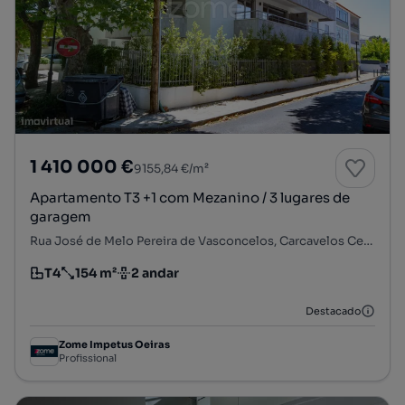
1 410 000 €
9155,84 €/m²
Apartamento T3 +1 com Mezanino / 3 lugares de
garagem
Rua José de Melo Pereira de Vasconcelos, Carcavelos Centro, Carcavelos e Parede, Cascais, Lisboa
T4
154 m²
2 andar
Tipologia
Preço por metro quadrado
Andar
Destacado
Zome Impetus Oeiras
Profissional