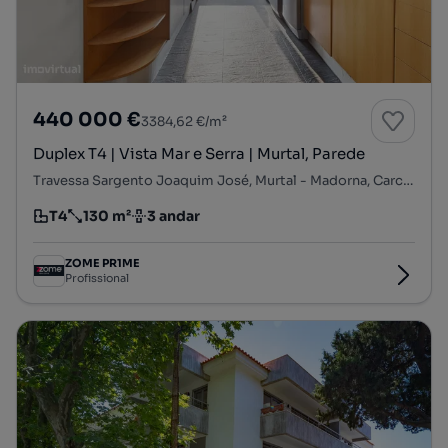
440 000 €
3384,62 €/m²
Duplex T4 | Vista Mar e Serra | Murtal, Parede
Travessa Sargento Joaquim José, Murtal - Madorna, Carcavelos e Parede, Cascais, Lisboa
T4
130 m²
3 andar
Tipologia
Preço por metro quadrado
Andar
ZOME PR1ME
Profissional