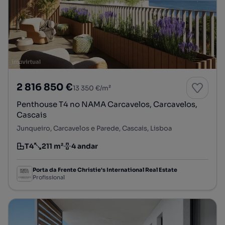
2 816 850 €
13 350 €/m²
Penthouse T4 no NAMA Carcavelos, Carcavelos,
Cascais
Junqueiro, Carcavelos e Parede, Cascais, Lisboa
T4
211 m²
4 andar
Tipologia
Preço por metro quadrado
Andar
Porta da Frente Christie's International Real Estate
Profissional