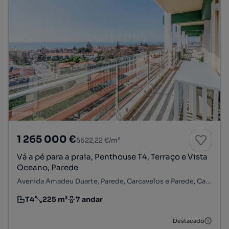
1 265 000 €
5622,22 €/m²
Vá a pé para a praia, Penthouse T4, Terraço e Vista
Oceano, Parede
Avenida Amadeu Duarte, Parede, Carcavelos e Parede, Cascais, Lisboa
T4
225 m²
7 andar
Tipologia
Preço por metro quadrado
Andar
Destacado