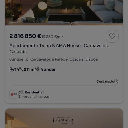
2 816 850 €
13 350 €/m²
Apartamento T4 no NAMA House I Carcavelos,
Cascais
Junqueiro, Carcavelos e Parede, Cascais, Lisboa
T4
211 m²
4 andar
Tipologia
Preço por metro quadrado
Andar
Destacado
JLL Residential
Empreendimentos