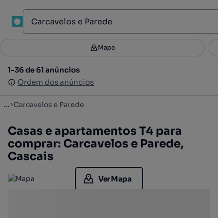
1
Mapa
Mapa
Filtros
Guardar pesquisa
2
1-36 de 61 anúncios
1-36 de 61 anúncios
Ordenar
Ordem dos anúncios
Ordem dos anúncios
...
Carcavelos e Parede
Casas e apartamentos T4 para
comprar: Carcavelos e Parede,
Cascais
Ver Mapa