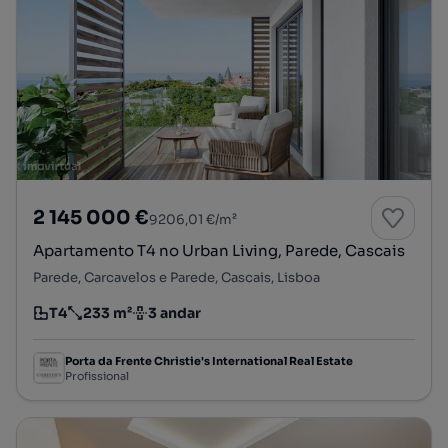
2 145 000 €
9206,01 €/m²
Apartamento T4 no Urban Living, Parede, Cascais
Parede, Carcavelos e Parede, Cascais, Lisboa
T4
233 m²
3 andar
Tipologia
Preço por metro quadrado
Andar
Porta da Frente Christie's International Real Estate
Profissional