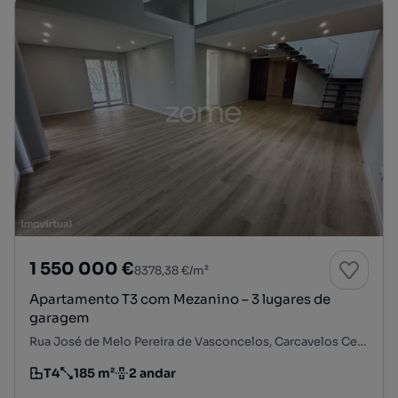
1 550 000 €
8378,38 €/m²
Apartamento T3 com Mezanino – 3 lugares de
garagem
Rua José de Melo Pereira de Vasconcelos, Carcavelos Centro, Carcavelos e Parede, Cascais, Lisboa
T4
185 m²
2 andar
Tipologia
Preço por metro quadrado
Andar