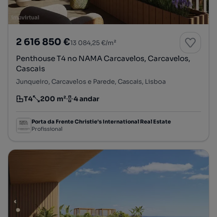
2 616 850 €
13 084,25 €/m²
Penthouse T4 no NAMA Carcavelos, Carcavelos,
Cascais
Junqueiro, Carcavelos e Parede, Cascais, Lisboa
T4
200 m²
4 andar
Tipologia
Preço por metro quadrado
Andar
Porta da Frente Christie's International Real Estate
Profissional