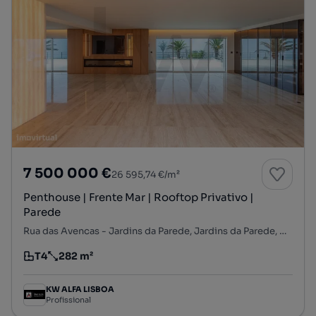
7 500 000 €
26 595,74 €/m²
Penthouse | Frente Mar | Rooftop Privativo |
Parede
Rua das Avencas - Jardins da Parede, Jardins da Parede, Carcavelos e Parede, Cascais, Lisboa
T4
282 m²
Tipologia
Preço por metro quadrado
KW ALFA LISBOA
Profissional