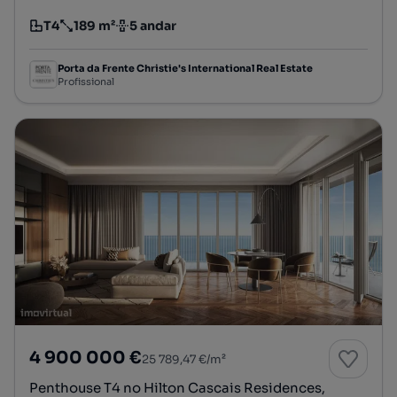
T4
189 m²
5 andar
Tipologia
Preço por metro quadrado
Andar
Porta da Frente Christie's International Real Estate
Profissional
4 900 000 €
25 789,47 €/m²
Penthouse T4 no Hilton Cascais Residences,