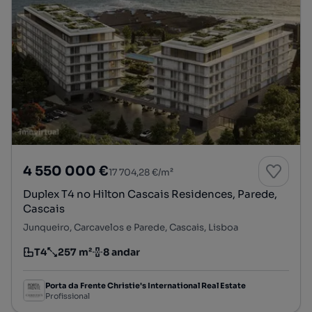
4 550 000 €
17 704,28 €/m²
Duplex T4 no Hilton Cascais Residences, Parede,
Cascais
Junqueiro, Carcavelos e Parede, Cascais, Lisboa
T4
257 m²
8 andar
Tipologia
Preço por metro quadrado
Andar
Porta da Frente Christie's International Real Estate
Profissional