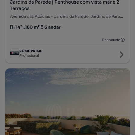
Jardins da Parede | Penthouse com vista mar e 2
Terraços
Avenida das Acácias - Jardins da Parede, Jardins da Parede, Carcavelos e Parede, Cascais, Lisboa
T4
180 m²
6 andar
Tipologia
Preço por metro quadrado
Andar
Destacado
ZOME PR1ME
Profissional