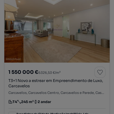
1 550 000 €
6326,53 €/m²
T3+1 Novo a estrear em Empreendimento de Luxo,
Carcavelos
Carcavelos, Carcavelos Centro, Carcavelos e Parede, Cascais, Lisboa
T4
245 m²
2 andar
Tipologia
Preço por metro quadrado
Andar
Escadinhas da Cidade, Mediação Imobiliária, Lda