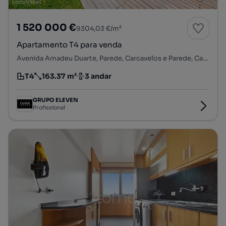
1 520 000 €
9304,03 €/m²
Apartamento T4 para venda
Avenida Amadeu Duarte, Parede, Carcavelos e Parede, Cascais, Lisboa
T4
163.37 m²
3 andar
Tipologia
Preço por metro quadrado
Andar
GRUPO ELEVEN
Profissional