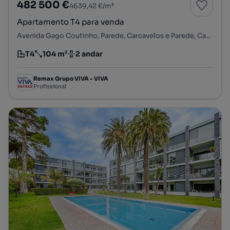
482 500 €
4639,42 €/m²
Apartamento T4 para venda
Avenida Gago Coutinho, Parede, Carcavelos e Parede, Cascais, Lisboa
T4
104 m²
2 andar
Tipologia
Preço por metro quadrado
Andar
Remax Grupo VIVA - VIVA
Profissional