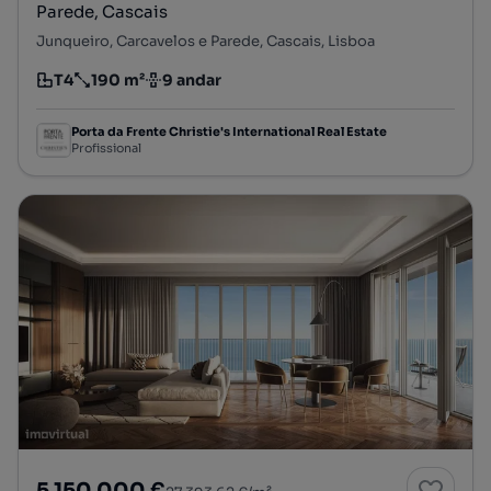
Parede, Cascais
Junqueiro, Carcavelos e Parede, Cascais, Lisboa
T4
190 m²
9 andar
Tipologia
Preço por metro quadrado
Andar
Porta da Frente Christie's International Real Estate
Profissional
5 150 000 €