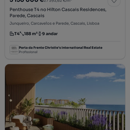
27 393,62 €/m²
Penthouse T4 no Hilton Cascais Residences,
Parede, Cascais
Junqueiro, Carcavelos e Parede, Cascais, Lisboa
T4
188 m²
9 andar
Tipologia
Preço por metro quadrado
Andar
Porta da Frente Christie's International Real Estate
Profissional