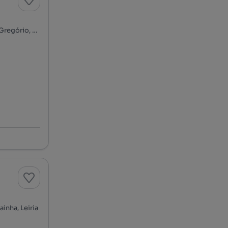
Rua Miguel Bombarda, Nossa Senhora do Pópulo, Coto e São Gregório, Caldas da Rainha, Leiria
inha, Leiria