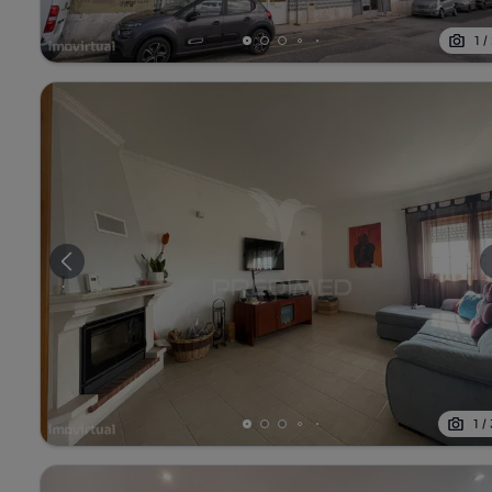
1
/
1
/