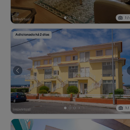
1
/
Adicionado há 2 dias
1
/