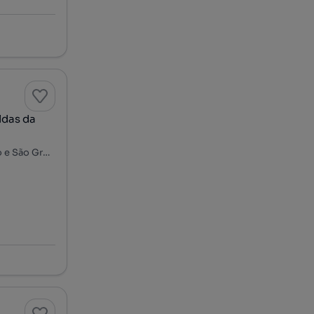
ldas da
Rua Engenheiro Avelar Couto, Nossa Senhora do Pópulo, Coto e São Gregório, Caldas da Rainha, Leiria