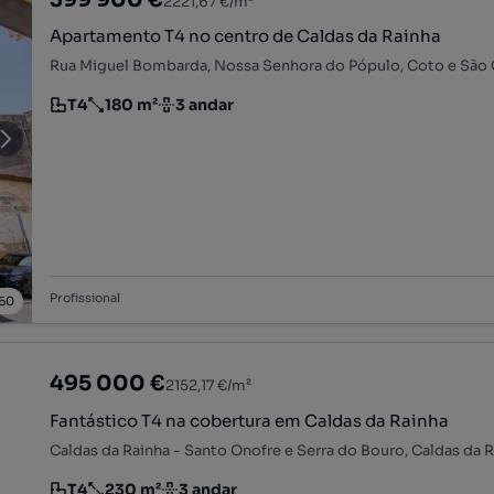
2221,67 €/m²
Apartamento T4 no centro de Caldas da Rainha
T4
180 m²
3 andar
Tipologia
Preço por metro quadrado
Andar
Profissional
60
495 000 €
2152,17 €/m²
Fantástico T4 na cobertura em Caldas da Rainha
Caldas da Rainha - Santo Onofre e Serra do Bouro, Caldas da Ra
T4
230 m²
3 andar