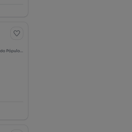
Rua José Eduardo Martins Pereira - Santa Rita, Nossa Senhora do Pópulo, Coto e São Gregório, Caldas da Rainha, Leiria