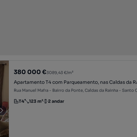
380 000 €
3089,43 €/m²
Apartamento T4 com Parqueamento, nas Caldas da R
T4
123 m²
2 andar
Tipologia
Preço por metro quadrado
Andar