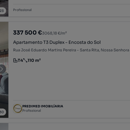
Profissional
23
337 500 €
3068,18 €/m²
Apartamento T3 Duplex - Encosta do Sol
T4
110 m²
Tipologia
Preço por metro quadrado
PREDIMED IMOBILÍARIA
Profissional
30