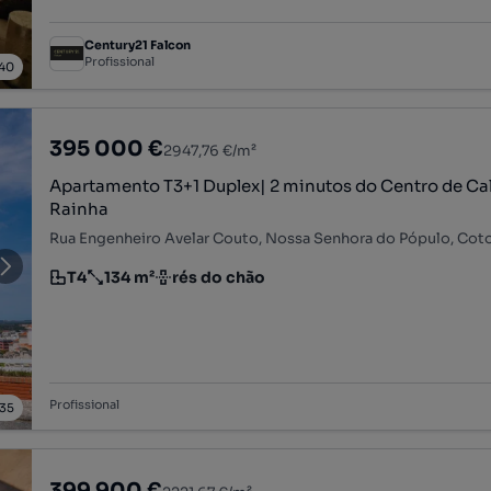
Century21 Falcon
Profissional
40
395 000 €
2947,76 €/m²
Apartamento T3+1 Duplex| 2 minutos do Centro de Ca
Rainha
T4
134 m²
rés do chão
Tipologia
Preço por metro quadrado
Andar
Profissional
35
399 900 €