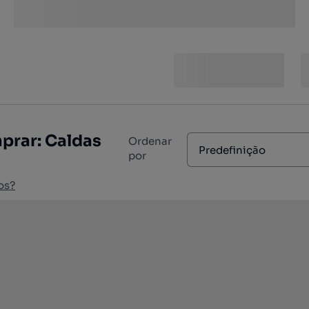
prar: Caldas
Ordenar
Predefinição
por
os?