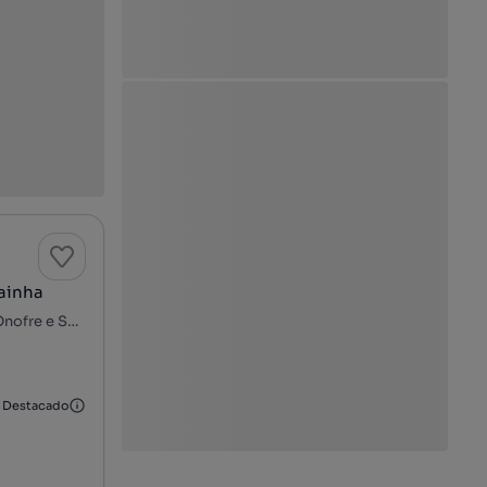
ainha
Rua Manuel Mafra - Bairro da Ponte, Caldas da Rainha - Santo Onofre e Serra do Bouro, Caldas da Rainha, Leiria
Destacado