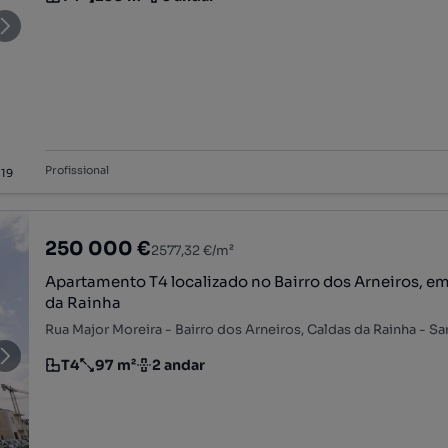
Tipologia
Preço por metro quadrado
Andar
Profissional
/
19
250 000 €
2577,32 €/m²
Apartamento T4 localizado no Bairro dos Arneiros, e
da Rainha
T4
97 m²
2 andar
Tipologia
Preço por metro quadrado
Andar