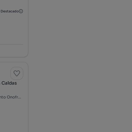
Destacado
m Caldas
Rua Major Moreira - Bairro dos Arneiros, Caldas da Rainha - Santo Onofre e Serra do Bouro, Caldas da Rainha, Leiria