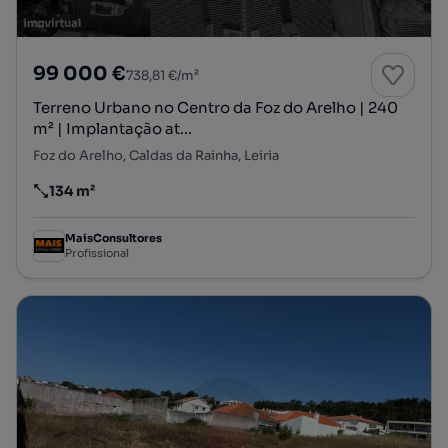
99 000 €
738,81 €/m²
Terreno Urbano no Centro da Foz do Arelho | 240
m² | Implantação at...
Foz do Arelho, Caldas da Rainha, Leiria
134 m²
Preço por metro quadrado
MaisConsultores
Profissional