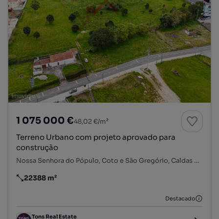
1 075 000 €
48,02 €/m²
Terreno Urbano com projeto aprovado para
construção
Nossa Senhora do Pópulo, Coto e São Gregório, Caldas da Rainha, Leiria
22388 m²
Preço por metro quadrado
Destacado
Tons Real Estate