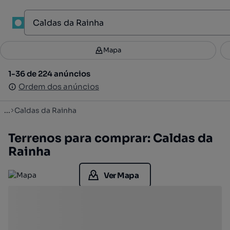
1
Mapa
Mapa
Filtros
Guardar pesquisa
2
1-36 de 224 anúncios
1-36 de 224 anúncios
Ordenar
Ordem dos anúncios
Ordem dos anúncios
...
Caldas da Rainha
Terrenos para comprar: Caldas da
Rainha
Ver Mapa