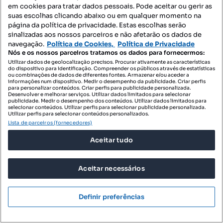
em cookies para tratar dados pessoais. Pode aceitar ou gerir as
suas escolhas clicando abaixo ou em qualquer momento na
página da política de privacidade. Estas escolhas serão
sinalizadas aos nossos parceiros e não afetarão os dados de
navegação.
Política de Cookies,
Política de Privacidade
Nós e os nossos parceiros tratamos os dados para fornecermos:
Utilizar dados de geolocalização precisos. Procurar ativamente as características
do dispositivo para identificação. Compreender os públicos através de estatísticas
ou combinações de dados de diferentes fontes. Armazenar e/ou aceder a
informações num dispositivo. Medir o desempenho da publicidade. Criar perfis
para personalizar conteúdos. Criar perfis para publicidade personalizada.
Desenvolver e melhorar serviços. Utilizar dados limitados para selecionar
publicidade. Medir o desempenho dos conteúdos. Utilizar dados limitados para
selecionar conteúdos. Utilizar perfis para selecionar publicidade personalizada.
Utilizar perfis para selecionar conteúdos personalizados.
Lista de parceiros (fornecedores)
Aceitar tudo
89 500 €
96,24 €/m²
Aceitar necessários
Terreno para construção no Nadadouro
Nadadouro, Caldas da Rainha, Leiria
Definir preferências
930 m²
Preço por metro quadrado