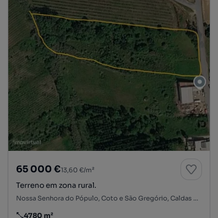
65 000 €
13,60 €/m²
Terreno em zona rural.
Nossa Senhora do Pópulo, Coto e São Gregório, Caldas da Rainha, Leiria
4780 m²